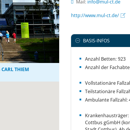
Mail:
ed.tc-lum@ofni
http://www.mul-ct.de/
BASIS-INFOS
Anzahl Betten: 923
Anzahl der Fachabte
- CARL THIEM
Vollstationäre Fallza
Teilstationäre Fallza
Ambulante Fallzahl: 
Krankenhausträger: 
Cottbus gGmbH (kom
Stadt Cottbus). Ab d