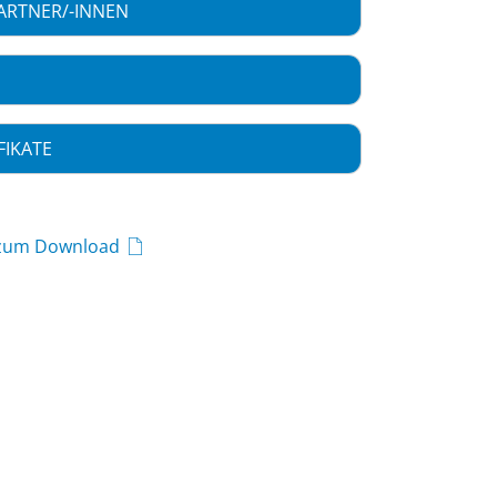
ARTNER/-INNEN
FIKATE
 zum Download