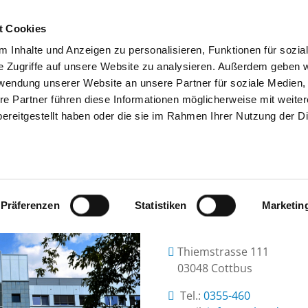
t Cookies
 Inhalte und Anzeigen zu personalisieren, Funktionen für sozia
SUCHEN
TIPPS & HILFE
DAS DKV
S
e Zugriffe auf unsere Website zu analysieren. Außerdem geben w
rwendung unserer Website an unsere Partner für soziale Medien
re Partner führen diese Informationen möglicherweise mit weite
ereitgestellt haben oder die sie im Rahmen Ihrer Nutzung der D
NISCHE UNIVERSITÄT LAUSITZ - CAR
Präferenzen
Statistiken
Marketin
Thiemstrasse 111
03048 Cottbus
Tel.:
0355-460