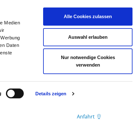
Alle Cookies zulassen
le Medien
TELLENBÖRSE
KONTAKT
IHRE MEINUNG
ir
Auswahl erlauben
, Werbung
ren Daten
ienste
L THIEM
Nur notwendige Cookies
verwenden
g
Details zeigen
Anfahrt