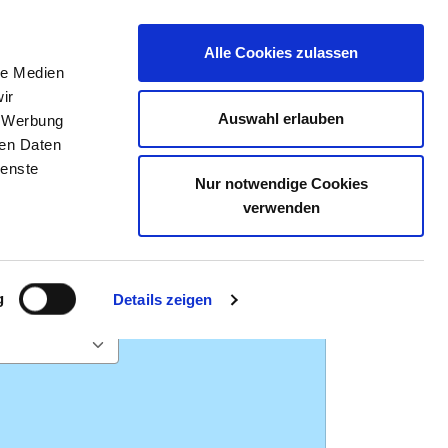
Alle Cookies zulassen
le Medien
TELLENBÖRSE
KONTAKT
IHRE MEINUNG
ir
Auswahl erlauben
, Werbung
ren Daten
ienste
Nur notwendige Cookies
ck-Buttons gezielt nach Krankenhäusern
verwenden
gesucht
g
Details zeigen