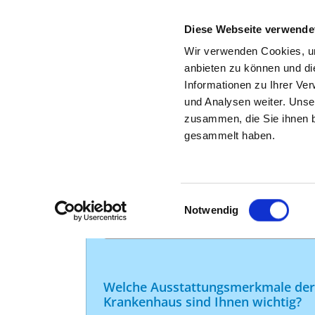
Diese Webseite verwende
Wir verwenden Cookies, um
anbieten zu können und di
Informationen zu Ihrer Ve
und Analysen weiter. Unse
SUCHE NACH ASPEKTEN D
zusammen, die Sie ihnen b
gesammelt haben.
Mit der Suche nach Aspekten der Barrierefr
suchen, die bestimmte Leistungen im Bereic
Einwilligungsauswahl
In welcher Region suchen Sie ein Kr
Notwendig
Welche Ausstattungsmerkmale der 
Krankenhaus sind Ihnen wichtig?