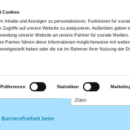
t Cookies
 Inhalte und Anzeigen zu personalisieren, Funktionen für sozia
SUCHEN
TIPPS & HILFE
DAS DKV
S
e Zugriffe auf unsere Website zu analysieren. Außerdem geben w
rwendung unserer Website an unsere Partner für soziale Medien
re Partner führen diese Informationen möglicherweise mit weite
ER BARRIEREFREIHEIT
ereitgestellt haben oder die sie im Rahmen Ihrer Nutzung der D
eiheit können Sie per Freitext-Suche oder geführt über Kli
h Barrierefreiheit anbieten.
ankenhaus?
In welchem Umkreis soll 
Präferenzen
Statistiken
Marketin
werden?
Barrierefreiheit beim