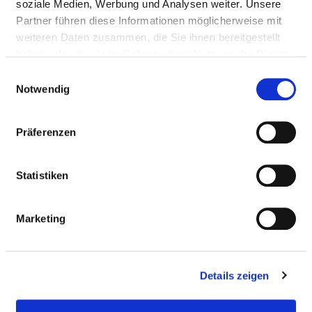
soziale Medien, Werbung und Analysen weiter. Unsere
Anfahrt
Partner führen diese Informationen möglicherweise mit
weiteren Daten zusammen, die Sie ihnen bereitgestellt
http://www.ukgm.de
haben oder die sie im Rahmen Ihrer Nutzung der Dienste
gesammelt haben.
Einwilligungsauswahl
Notwendig
BASIS-INFOS
Präferenzen
Anzahl Betten: 1.279
Anzahl der Fachabteilungen: 45
Statistiken
Vollstationäre Fallzahl: 44.331
Marketing
Teilstationäre Fallzahl: 2.272
Ambulante Fallzahl: 302.555
Details zeigen
Krankenhausträger: Universitätsklinikum
Gießen und Marburg GmbH