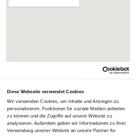
Diese Webseite verwendet Cookies
Rudolf-Buchheim-Straße 8
Wir verwenden Cookies, um Inhalte und Anzeigen zu
35392 Gießen
personalisieren, Funktionen für soziale Medien anbieten
zu können und die Zugriffe auf unsere Website zu
Tel.:
0641-985-60
analysieren. Außerdem geben wir Informationen zu Ihrer
Mail:
ed.mg-ku@ig.fgk
Verwendung unserer Website an unsere Partner für