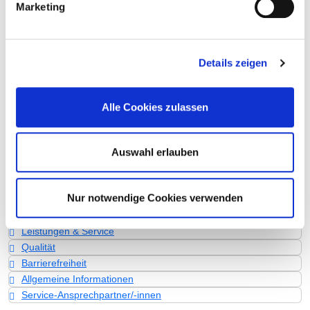
Marketing
Informationen und Leistungen der Fachabteilung
Fallzahlen
Details zeigen
Vollstationäre Fallzahl: 1.476
Personelle Ausstattung
Alle Cookies zulassen
Fachexpertise und Weiterbildung
Medizinisches Leistungsangebot mit Fallzahlen
Weitere Informationen zur Fachabteilung
Auswahl erlauben
Informationen und Leistungen des
Nur notwendige Cookies verwenden
Krankenhauses für alle Fachabteilungen
Leistungen & Service
Qualität
Barrierefreiheit
Allgemeine Informationen
Service-Ansprechpartner/-innen