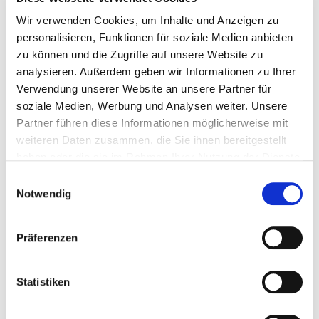
Rudolf-Buchheim-Straße 8
Wir verwenden Cookies, um Inhalte und Anzeigen zu
35392 Gießen
personalisieren, Funktionen für soziale Medien anbieten
zu können und die Zugriffe auf unsere Website zu
Tel.:
0641-985-57160
analysieren. Außerdem geben wir Informationen zu Ihrer
Fax: 0641-985-57169
Verwendung unserer Website an unsere Partner für
Mail:
ed.nesseig-inu.dem.oruen@lhu.drahrebe
soziale Medien, Werbung und Analysen weiter. Unsere
Anfahrt
Partner führen diese Informationen möglicherweise mit
http://www.ukgm.de
weiteren Daten zusammen, die Sie ihnen bereitgestellt
haben oder die sie im Rahmen Ihrer Nutzung der Dienste
gesammelt haben.
Einwilligungsauswahl
Ärztliche Leitung
Notwendig
Prof. Dr. med. Eberhard Uhl (Direktor)
Prof. Dr. med. Marco Stein (Ltd. Oberarzt)
Präferenzen
Prof. Dr. med. Malgorzata Kolodziej (Geschäftsführende
Oberärztin)
Statistiken