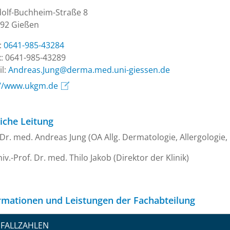
olf-Buchheim-Straße 8
92 Gießen
.:
0641-985-43284
: 0641-985-43289
l:
ed.nesseig-inu.dem.amred@gnuJ.saerdnA
://www.ukgm.de
liche Leitung
 Dr. med. Andreas Jung (OA Allg. Dermatologie, Allergologie, 
iv.-Prof. Dr. med. Thilo Jakob (Direktor der Klinik)
rmationen und Leistungen der Fachabteilung
FALLZAHLEN