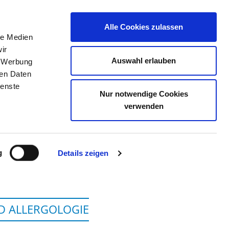
Alle Cookies zulassen
le Medien
TELLENBÖRSE
KONTAKT
IHRE MEINUNG
ir
Auswahl erlauben
, Werbung
ren Daten
ienste
Nur notwendige Cookies
D MARBURG, STANDORT G
verwenden
g
Details zeigen
D ALLERGOLOGIE