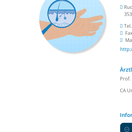
Rud
353
Tel
Fax
Mai
http
Ärzt
Prof.
CA Un
Info