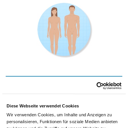
INSTITUT FÜR MEDIZINISCHE
VIROLOGIE
Diese Webseite verwendet Cookies
Schubertstr. 81
35392 Gießen
Wir verwenden Cookies, um Inhalte und Anzeigen zu
personalisieren, Funktionen für soziale Medien anbieten
Tel.:
0641-99-41200