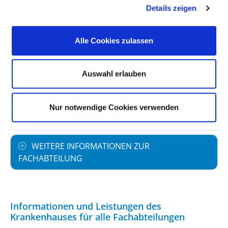
Details zeigen
Ärzte und Ärztinnen (inkl. Belegärzte): 2,00
Pflegekräfte: 0,00
Alle Cookies zulassen
FACHEXPERTISE UND WEITERBILDUNG
Auswahl erlauben
MEDIZINISCHES LEISTUNGSANGEBOT MIT
Nur notwendige Cookies verwenden
FALLZAHLEN
WEITERE INFORMATIONEN ZUR
FACHABTEILUNG
Informationen und Leistungen des
Krankenhauses für alle Fachabteilungen