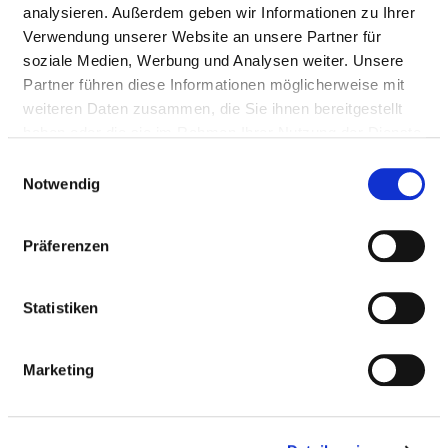
Mail:
ed.nesseig-inu.dem.loidar@treffurtS.saiboT
analysieren. Außerdem geben wir Informationen zu Ihrer
Verwendung unserer Website an unsere Partner für
Anfahrt
soziale Medien, Werbung und Analysen weiter. Unsere
http://www.ukgm.de
Partner führen diese Informationen möglicherweise mit
weiteren Daten zusammen, die Sie ihnen bereitgestellt
haben oder die sie im Rahmen Ihrer Nutzung der Dienste
Ärztliche Leitung
gesammelt haben.
Einwilligungsauswahl
Prof. Dr. med. Tobias Struffert (Abteilungsleiter der
Notwendig
Neuroradiologie)
Bernhard Woelk (Oberarzt)
Präferenzen
Statistiken
Informationen und Leistungen der
Fachabteilung
Marketing
PERSONELLE AUSSTATTUNG