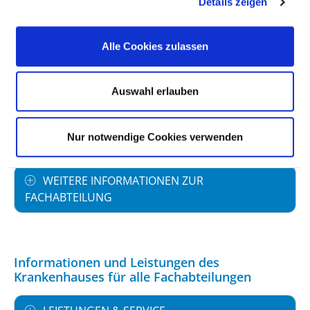
Details zeigen
Ärzte und Ärztinnen (inkl. Belegärzte): 13,59
Pflegekräfte: 0,00
Alle Cookies zulassen
FACHEXPERTISE UND WEITERBILDUNG
Auswahl erlauben
MEDIZINISCHES LEISTUNGSANGEBOT MIT
FALLZAHLEN
Nur notwendige Cookies verwenden
WEITERE INFORMATIONEN ZUR
FACHABTEILUNG
Informationen und Leistungen des
Krankenhauses für alle Fachabteilungen