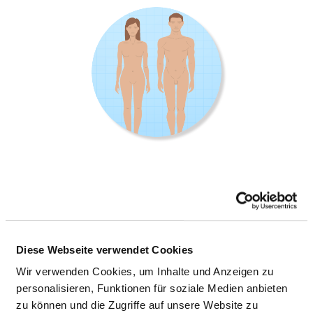
ABTEILUNG NEURORADIOLOGIE
Rudolf-Buchheim-Straße 8
Diese Webseite verwendet Cookies
35392 Gießen
Wir verwenden Cookies, um Inhalte und Anzeigen zu
Tel.:
0641-985-41871
personalisieren, Funktionen für soziale Medien anbieten
Fax: 0641-985-41879
zu können und die Zugriffe auf unsere Website zu