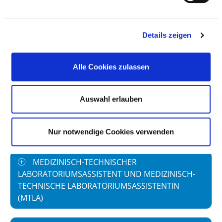
SOZIALPÄDAGOGE UND SOZIALPÄDAGOGIN
Details zeigen
GYMNASTIK- UND TANZPÄDAGOGE/
GYMNASTIK- UND TANZPÄDAGOGIN
Alle Cookies zulassen
MEDIZINISCH-TECHNISCHER ASSISTENT FÜR
Auswahl erlauben
FUNKTIONSDIAGNOSTIK UND MEDIZINISCH-
TECHNISCHE ASSISTENTIN FÜR
FUNKTIONSDIAGNOSTIK (MTAF)
Nur notwendige Cookies verwenden
MEDIZINISCH-TECHNISCHER
LABORATORIUMSASSISTENT UND MEDIZINISCH-
TECHNISCHE LABORATORIUMSASSISTENTIN
(MTLA)