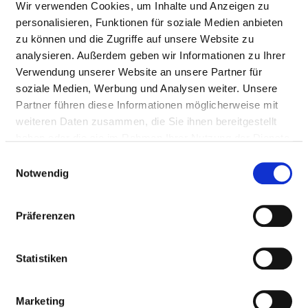
ORTHOPTIST UND ORTHOPTISTIN /
Wir verwenden Cookies, um Inhalte und Anzeigen zu
AUGENOPTIKER UND AUGENOPTIKERIN
personalisieren, Funktionen für soziale Medien anbieten
zu können und die Zugriffe auf unsere Website zu
analysieren. Außerdem geben wir Informationen zu Ihrer
PÄDAGOGE UND PÄDAGOGIN / LEHRER UND
Verwendung unserer Website an unsere Partner für
LEHRERIN
soziale Medien, Werbung und Analysen weiter. Unsere
Partner führen diese Informationen möglicherweise mit
PHYSIOTHERAPEUT UND
weiteren Daten zusammen, die Sie ihnen bereitgestellt
PHYSIOTHERAPEUTIN
haben oder die sie im Rahmen Ihrer Nutzung der Dienste
gesammelt haben.
Einwilligungsauswahl
Notwendig
DIPLOM-PSYCHOLOGE UND DIPLOM-
PSYCHOLOGIN
Präferenzen
PSYCHOLOGISCHER PSYCHOTHERAPEUT UND
PSYCHOLOGISCHE PSYCHOTHERAPEUTIN
Statistiken
SOZIALARBEITER UND SOZIALARBEITERIN
Marketing