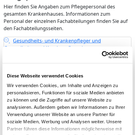
Hier finden Sie Angaben zum Pflegepersonal des
gesamten Krankenhauses. Informationen zum
Personal der einzelnen Fachabteilungen finden Sie auf
den Fachabteilungsseiten.
Gesundheits- und Krankenpfleger und
Gesundheits- und Krankenpflegerinnen
Mit und ohne Fachabteilungszuordnung
Berufsgruppe
Anzahl
Erläuterung
Diese Webseite verwendet Cookies
Anzahl (gesamt)
1.051,58
Wir verwenden Cookies, um Inhalte und Anzeigen zu
Personal mit direktem
1.051,58
personalisieren, Funktionen für soziale Medien anbieten
Beschäftigungsverhältnis
zu können und die Zugriffe auf unsere Website zu
analysieren. Außerdem geben wir Informationen zu Ihrer
Personal ohne direktes
0,00
Verwendung unserer Website an unsere Partner für
Beschäftigungsverhältnis
soziale Medien, Werbung und Analysen weiter. Unsere
Partner führen diese Informationen möglicherweise mit
Personal in der ambulanten
0,00
wurde in