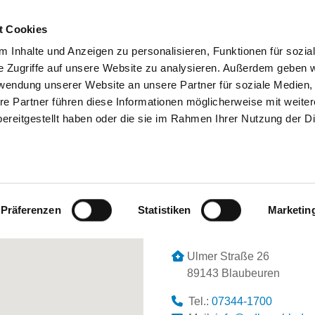
t Cookies
 Inhalte und Anzeigen zu personalisieren, Funktionen für sozia
SUCHEN
TIPPS & HILFE
DAS DKV
ST
e Zugriffe auf unsere Website zu analysieren. Außerdem geben w
rwendung unserer Website an unsere Partner für soziale Medien
re Partner führen diese Informationen möglicherweise mit weite
ereitgestellt haben oder die sie im Rahmen Ihrer Nutzung der D
ALB-DONAU KLINIKUM BLAUBEURE
Präferenzen
Statistiken
Marketin
Ulmer Straße 26
89143 Blaubeuren
Tel.:
07344-1700