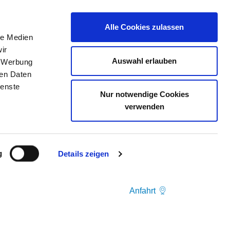
Alle Cookies zulassen
le Medien
ELLENBÖRSE
KONTAKT
IHRE MEINUNG
ir
Auswahl erlauben
, Werbung
ren Daten
ienste
N
Nur notwendige Cookies
verwenden
g
Details zeigen
Anfahrt