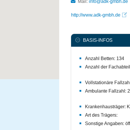
Mail:
ed.hbmg-kda@ofni
http://www.adk-gmbh.de
BASIS-INFOS
Anzahl Betten: 134
Anzahl der Fachabtei
Vollstationäre Fallzah
Ambulante Fallzahl: 
Krankenhausträger: 
Art des Trägers:
Sonstige Angaben: öff