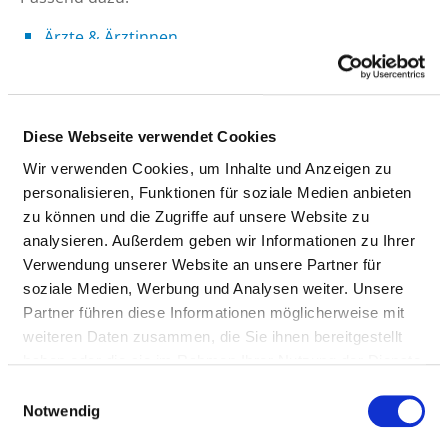
Ärzte & Ärztinnen
Pflegepersonal
AUSGEWÄHLTES THERAPEUTISCHES
Diese Webseite verwendet Cookies
PERSONAL IN PSYCHIATRIE UND
Wir verwenden Cookies, um Inhalte und Anzeigen zu
PSYCHOSOMATIK
personalisieren, Funktionen für soziale Medien anbieten
zu können und die Zugriffe auf unsere Website zu
Hier finden Sie Angaben zum therapeutischen
analysieren. Außerdem geben wir Informationen zu Ihrer
Personal des gesamten Krankenhauses.
Verwendung unserer Website an unsere Partner für
soziale Medien, Werbung und Analysen weiter. Unsere
Partner führen diese Informationen möglicherweise mit
SPEZIELLE THERAPEUTEN/-INNEN
weiteren Daten zusammen, die Sie ihnen bereitgestellt
haben oder die sie im Rahmen Ihrer Nutzung der Dienste
PHYSIOTHERAPEUT UND
gesammelt haben.
Einwilligungsauswahl
PHYSIOTHERAPEUTIN
Notwendig
BERUFSGRUPPE
ANZAHL
ERLÄUTERUNG