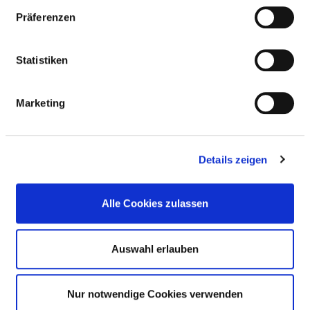
Präferenzen
Anzahl (gesamt)
7,37
Personal mit direktem
7,37
Statistiken
Beschäftigungsverhältnis
Personal ohne direktes
0,00
Marketing
Beschäftigungsverhältnis
Personal in der
0,00
ambulanten Versorgung
Details zeigen
Personal in der
7,37
stationären Versorgung
Alle Cookies zulassen
MEDIZINISCH-TECHNISCHER ASSISTENT FÜR
Auswahl erlauben
FUNKTIONSDIAGNOSTIK UND MEDIZINISCH-
TECHNISCHE ASSISTENTIN FÜR
FUNKTIONSDIAGNOSTIK (MTAF)
Nur notwendige Cookies verwenden