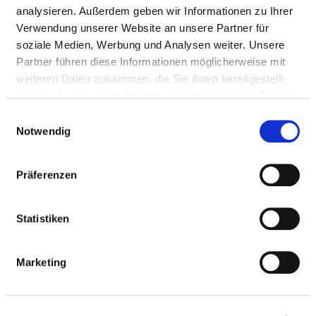
analysieren. Außerdem geben wir Informationen zu Ihrer
Verwendung unserer Website an unsere Partner für
HYGIENEBEAUFTRAGTE/R
soziale Medien, Werbung und Analysen weiter. Unsere
Partner führen diese Informationen möglicherweise mit
weiteren Daten zusammen, die Sie ihnen bereitgestellt
Ein/e Hygienebeauftragte/r wurde nicht
haben oder die sie im Rahmen Ihrer Nutzung der Dienste
eingerichtet
gesammelt haben.
Einwilligungsauswahl
Notwendig
HYGIENEKOMMISSION
Präferenzen
HYGIENEPERSONAL
Statistiken
HYGIENESTANDARD ZVK UND WEITERE
MASSNAHMEN
Marketing
ANTIBIOTIKATHERAPIE UND