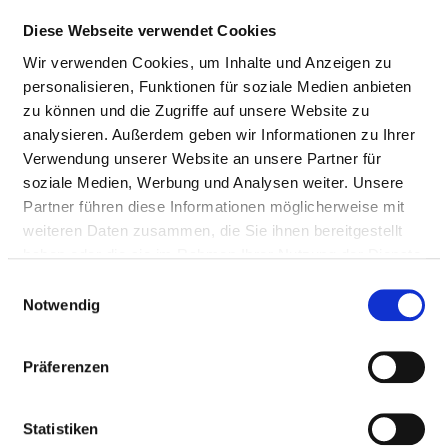
BEHANDLUNG VON
HERZRHYTHMUSSTÖRUNGEN: ERSTMALIGES
Diese Webseite verwendet Cookies
EINSETZEN (HSMDEF-DEFI-IMPL)
Wir verwenden Cookies, um Inhalte und Anzeigen zu
personalisieren, Funktionen für soziale Medien anbieten
DEFIBRILLATOR (SCHOCKGEBER) ZUR
zu können und die Zugriffe auf unsere Website zu
BEHANDLUNG VON
analysieren. Außerdem geben wir Informationen zu Ihrer
HERZRHYTHMUSSTÖRUNGEN: AUSTAUSCH DES
Verwendung unserer Website an unsere Partner für
GEHÄUSES (HSMDEF-DEFI-AGGW)
soziale Medien, Werbung und Analysen weiter. Unsere
Partner führen diese Informationen möglicherweise mit
DEFIBRILLATOR (SCHOCKGEBER) ZUR
weiteren Daten zusammen, die Sie ihnen bereitgestellt
BEHANDLUNG VON
haben oder die sie im Rahmen Ihrer Nutzung der Dienste
HERZRHYTHMUSSTÖRUNGEN: ERNEUTER
gesammelt haben.
Einwilligungsauswahl
EINGRIFF, AUSTAUSCH ODER ENTFERNEN DES
Notwendig
DEFIBRILLATORS (HSMDEF-DEFI-REV)
Präferenzen
GYNÄKOLOGISCHE OPERATIONEN:
OPERATIONEN AN DEN WEIBLICHEN
GESCHLECHTSORGANEN (OHNE OPERATIONEN
Statistiken
ZUR ENTFERNUNG DER GEBÄRMUTTER) (GYN-