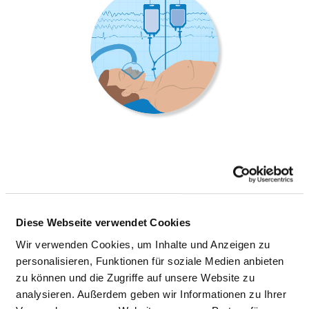
ANÄSTHESIE
Ulmer Straße 26
Diese Webseite verwendet Cookies
89143 Blaubeuren
Wir verwenden Cookies, um Inhalte und Anzeigen zu
personalisieren, Funktionen für soziale Medien anbieten
Tel.:
07344-1706203
zu können und die Zugriffe auf unsere Website zu
Fax: 07344-1706183
analysieren. Außerdem geben wir Informationen zu Ihrer
Mail:
ed.hbmg-kda@ofni