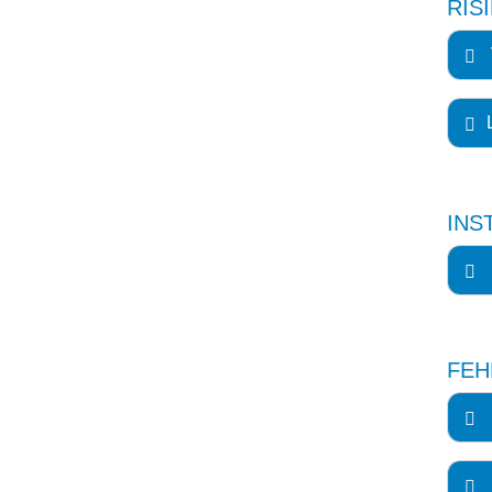
RIS
INS
FEH