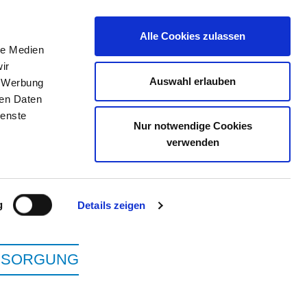
Alle Cookies zulassen
le Medien
ir
ELLENBÖRSE
KONTAKT
IHRE MEINUNG
Auswahl erlauben
, Werbung
ren Daten
ienste
Nur notwendige Cookies
BLAUBEUREN
verwenden
g
Details zeigen
ERSORGUNG