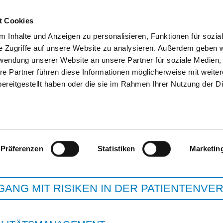
t Cookies
 Inhalte und Anzeigen zu personalisieren, Funktionen für sozia
e Zugriffe auf unsere Website zu analysieren. Außerdem geben w
SUCHEN
TIPPS & HILFE
DAS DKV
ST
rwendung unserer Website an unsere Partner für soziale Medien
re Partner führen diese Informationen möglicherweise mit weite
ereitgestellt haben oder die sie im Rahmen Ihrer Nutzung der D
ALB-DONAU KLINIKUM 
Präferenzen
Statistiken
Marketin
ANG MIT RISIKEN IN DER PATIENTENV