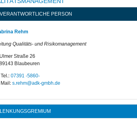
LITÄTSMANAGEMENT
VERANTWORTLICHE PERSON
abrina Rehm
itung Qualitäts- und Risikomanagement
Ulmer Straße 26
89143 Blaubeuren
Tel.:
07391 -5860-
Mail:
ed.hbmg-kda@mher.s
LENKUNGSGREMIUM