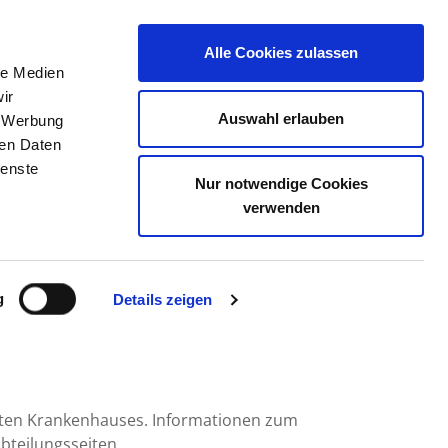
Alle Cookies zulassen
le Medien
TELLENBÖRSE
KONTAKT
IHRE MEINUNG
ir
Auswahl erlauben
, Werbung
ren Daten
ienste
Nur notwendige Cookies
BLAUBEUREN
verwenden
g
Details zeigen
mten Krankenhauses. Informationen zum
bteilungsseiten.