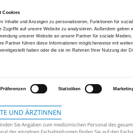
t Cookies
 Inhalte und Anzeigen zu personalisieren, Funktionen für sozia
SUCHEN
TIPPS & HILFE
DAS DKV
S
e Zugriffe auf unsere Website zu analysieren. Außerdem geben w
rwendung unserer Website an unsere Partner für soziale Medien
re Partner führen diese Informationen möglicherweise mit weite
ereitgestellt haben oder die sie im Rahmen Ihrer Nutzung der D
ALB-DONAU KLINIKUM 
Präferenzen
Statistiken
Marketin
TE UND ÄRZTINNEN
finden Sie Angaben zum medizinischen Personal des gesa
nal der einzelnen Fachabteilungen finden Sie auf den Facha