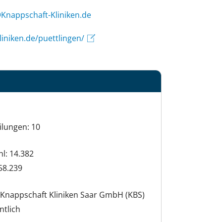
raaS.gnurheufstfeahcseG
iniken.de/puettlingen/
ilungen: 10
hl: 14.382
58.239
Knappschaft Kliniken Saar GmbH (KBS)
ntlich