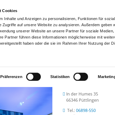
t Cookies
 Inhalte und Anzeigen zu personalisieren, Funktionen für sozia
SUCHEN
TIPPS & HILFE
DAS DKV
S
e Zugriffe auf unsere Website zu analysieren. Außerdem geben w
rwendung unserer Website an unsere Partner für soziale Medien
re Partner führen diese Informationen möglicherweise mit weite
ereitgestellt haben oder die sie im Rahmen Ihrer Nutzung der D
KLINIKEN SAAR GMBH, KRANKENHA
Präferenzen
Statistiken
Marketin
In der Humes 35
66346 Püttlingen
Tel.:
06898-550