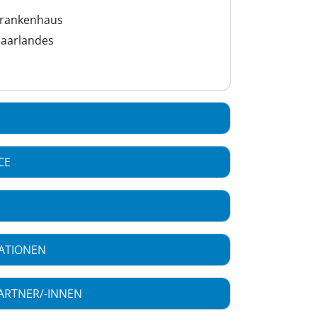
krankenhaus
Saarlandes
CE
ATIONEN
ARTNER/-INNEN