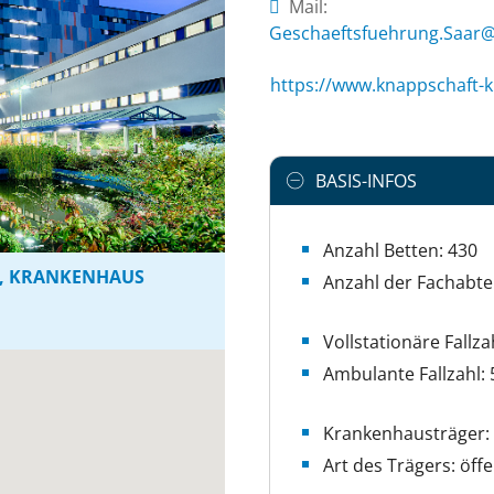
Mail:
ed.nekinilK-tfahcsppanK@
https://www.knappschaft-kl
BASIS-INFOS
Anzahl Betten: 430
H, KRANKENHAUS
Anzahl der Fachabte
Vollstationäre Fallza
Ambulante Fallzahl: 
Krankenhausträger: 
Art des Trägers: öffe