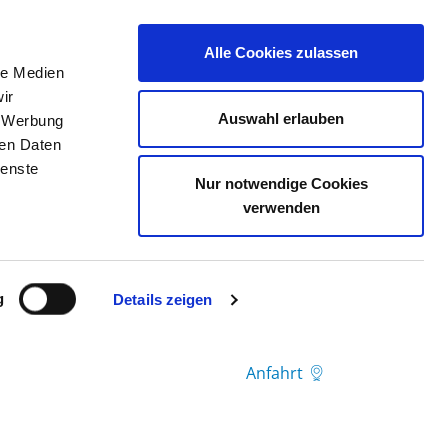
Alle Cookies zulassen
le Medien
TELLENBÖRSE
KONTAKT
IHRE MEINUNG
ir
Auswahl erlauben
, Werbung
ren Daten
ienste
US PÜTTLINGEN
Nur notwendige Cookies
verwenden
g
Details zeigen
Anfahrt