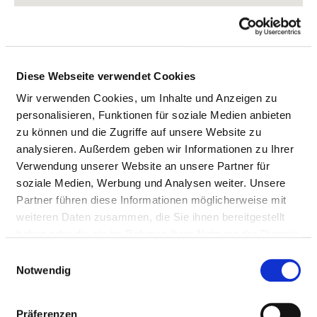
Diese Webseite verwendet Cookies
Wir verwenden Cookies, um Inhalte und Anzeigen zu
personalisieren, Funktionen für soziale Medien anbieten
zu können und die Zugriffe auf unsere Website zu
analysieren. Außerdem geben wir Informationen zu Ihrer
Verwendung unserer Website an unsere Partner für
Friedensstraße 18
soziale Medien, Werbung und Analysen weiter. Unsere
01979 Lauchhammer
Partner führen diese Informationen möglicherweise mit
weiteren Daten zusammen, die Sie ihnen bereitgestellt
Tel.:
03573-75-0
haben oder die sie im Rahmen Ihrer Nutzung der Dienste
Mail:
ed.anaS@ofnI.NKS
gesammelt haben.
Einwilligungsauswahl
Anfahrt
Notwendig
https://www.sana.de/niederlausitz
Präferenzen