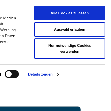
Alle Cookies zulassen
le Medien
ir
ELLENBÖRSE
KONTAKT
IHRE MEINUNG
Auswahl erlauben
, Werbung
ren Daten
ienste
Nur notwendige Cookies
TZ - LAUCHHAMMER
verwenden
g
Details zeigen