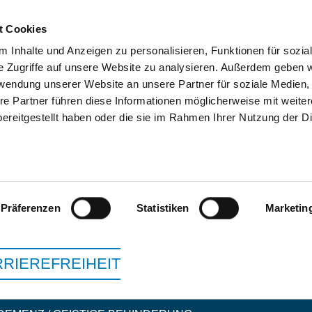
t Cookies
 Inhalte und Anzeigen zu personalisieren, Funktionen für sozia
e Zugriffe auf unsere Website zu analysieren. Außerdem geben w
SUCHEN
TIPPS & HILFE
DAS DKV
ST
rwendung unserer Website an unsere Partner für soziale Medien
re Partner führen diese Informationen möglicherweise mit weite
ereitgestellt haben oder die sie im Rahmen Ihrer Nutzung der D
SANA KLINIKEN NIEDERLAUSI
Präferenzen
Statistiken
Marketin
RIEREFREIHEIT