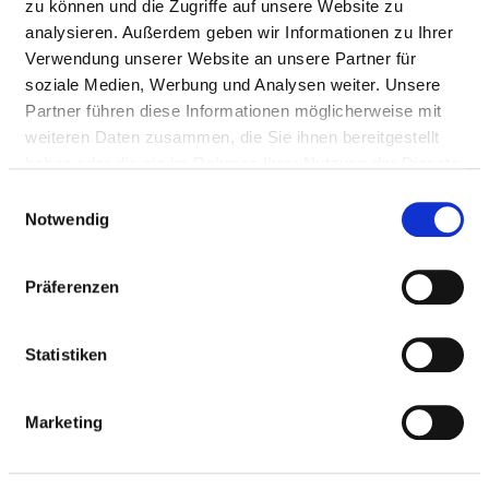
zu können und die Zugriffe auf unsere Website zu
Fax: 03573-75-2802
analysieren. Außerdem geben wir Informationen zu Ihrer
Mail:
ed.anaS@iksworatyaR.kriD
Verwendung unserer Website an unsere Partner für
Mit Notfallambulanz
soziale Medien, Werbung und Analysen weiter. Unsere
Anfahrt
Partner führen diese Informationen möglicherweise mit
weiteren Daten zusammen, die Sie ihnen bereitgestellt
https://www.sana.de/niederlausitz
haben oder die sie im Rahmen Ihrer Nutzung der Dienste
gesammelt haben.
Einwilligungsauswahl
Notwendig
Ärztliche Leitung
Dirk Raytarowski (Chefarzt)
Präferenzen
Informationen und Leistungen der
Statistiken
Fachabteilung
FALLZAHLEN
Marketing