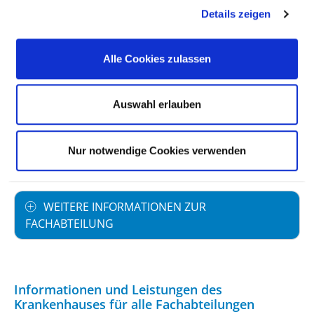
Vollstationäre Fallzahl: 1.851
Details zeigen
PERSONELLE AUSSTATTUNG
Alle Cookies zulassen
FACHEXPERTISE UND WEITERBILDUNG
Auswahl erlauben
MEDIZINISCHES LEISTUNGSANGEBOT MIT
Nur notwendige Cookies verwenden
FALLZAHLEN
WEITERE INFORMATIONEN ZUR
FACHABTEILUNG
Informationen und Leistungen des
Krankenhauses für alle Fachabteilungen