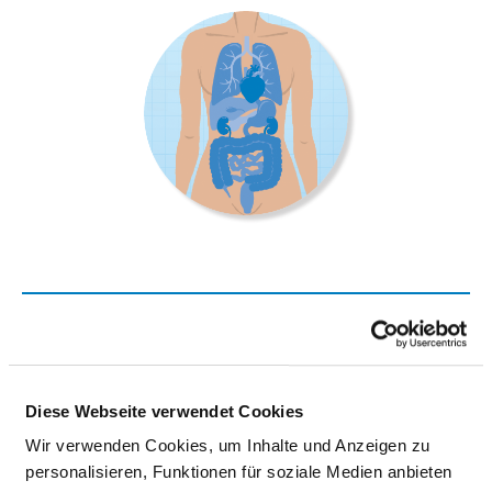
KLINIK FÜR INNERE MEDIZIN UND
GASTROENTEROLOGIE
Friedensstraße 18
Diese Webseite verwendet Cookies
01979 Lauchhammer
Wir verwenden Cookies, um Inhalte und Anzeigen zu
personalisieren, Funktionen für soziale Medien anbieten
Tel.:
03573-75-2801