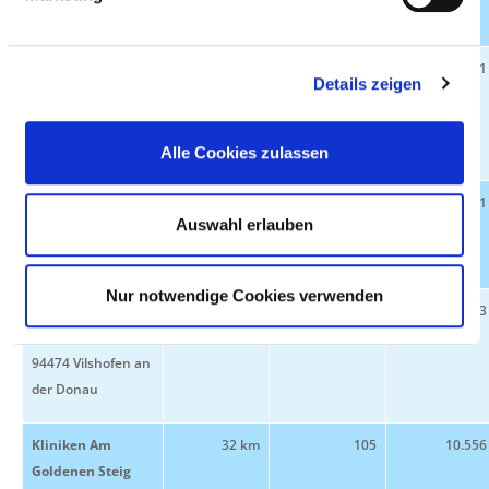
Isar
Klinikum St.
27.3 km
475
79.831
Details zeigen
Elisabeth
Straubing GmbH
94315 Straubing
Alle Cookies zulassen
Arberlandklinik
27.8 km
166
27.011
Auswahl erlauben
Viechtach
94234 Viechtach
Nur notwendige Cookies verwenden
Krankenhaus
29.5 km
200
30.313
Vilshofen
94474 Vilshofen an
der Donau
Kliniken Am
32 km
105
10.556
Goldenen Steig