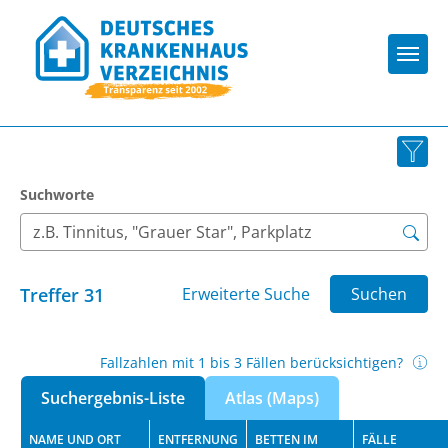
Togg
Suchworte
Treffer
31
Erweiterte Suche
Suchen
Fallzahlen mit 1 bis 3 Fällen berücksichtigen?
Suchergebnis-Liste
Atlas (Maps)
NAME UND ORT
ENTFERNUNG
BETTEN IM
FÄLLE