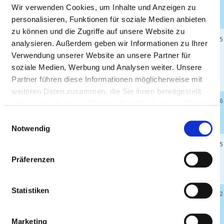
Osterhofen GmbH
Wir verwenden Cookies, um Inhalte und Anzeigen zu
94486 Osterhofen
personalisieren, Funktionen für soziale Medien anbieten
zu können und die Zugriffe auf unsere Website zu
Geriatrie Klinikum
20.5 km
25
445
analysieren. Außerdem geben wir Informationen zu Ihrer
St. Elisabeth an
Verwendung unserer Website an unsere Partner für
der Klinik Bogen
soziale Medien, Werbung und Analysen weiter. Unsere
94327 Bogen
Partner führen diese Informationen möglicherweise mit
weiteren Daten zusammen, die Sie ihnen bereitgestellt
Klinik Bogen
20.5 km
120
13.486
haben oder die sie im Rahmen Ihrer Nutzung der Dienste
94327 Bogen
gesammelt haben.
Einwilligungsauswahl
Notwendig
Arberlandklinik
26.6 km
166
21.815
Zwiesel
Präferenzen
94227 Zwiesel
Statistiken
DONAUISAR
26.9 km
100
4.472
Klinikum Landau
94405 Landau a. d.
Marketing