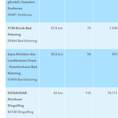
gGmbH, Standort
Grafenau
94481 Grafenau
TCM-Klinik Bad
37.8 km
75
1.536
Kötzting
93444 Bad Kötzting
Sana Kliniken des
38.8 km
50
957
Landkreises Cham
- Krankenhaus Bad
Kötzting
93444 Bad Kötzting
DONAUISAR
42 km
110
19.111
Klinikum
Dingolfing
84130 Dingolfing