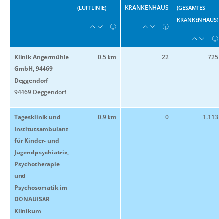
KRANKENHAUS
(LUFTLINIE)
(GESAMTES
KRANKENHAUS)
Klinik Angermühle
0.5 km
22
725
GmbH, 94469
Deggendorf
94469 Deggendorf
Tagesklinik und
0.9 km
0
1.113
Institutsambulanz
für Kinder- und
Jugendpsychiatrie,
Psychotherapie
und
Psychosomatik im
DONAUISAR
Klinikum