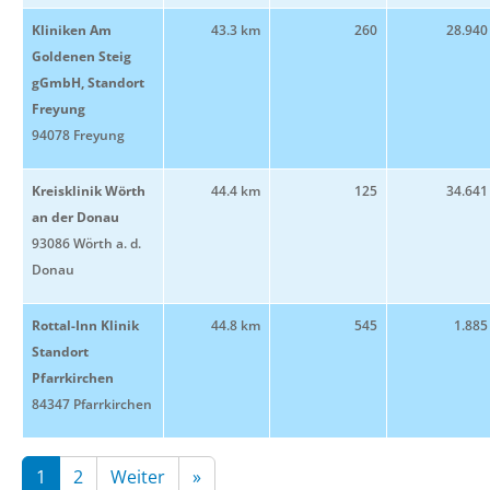
Kliniken Am
43.3 km
260
28.940
Goldenen Steig
gGmbH, Standort
Freyung
94078 Freyung
Kreisklinik Wörth
44.4 km
125
34.641
an der Donau
93086 Wörth a. d.
Donau
Rottal-Inn Klinik
44.8 km
545
1.885
Standort
Pfarrkirchen
84347 Pfarrkirchen
1
2
Weiter
»