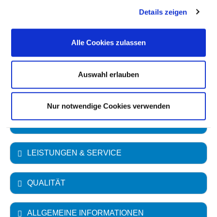
Details zeigen
Vollstationäre Fallzahl: 8.374
Ambulante Fallzahl: 13.441
Alle Cookies zulassen
Krankenhausträger: Arberlandklinik Zwiesel,
Kommunalunternehmen
Auswahl erlauben
Art des Trägers: öffentlich
Nur notwendige Cookies verwenden
FACHABTEILUNGEN
LEISTUNGEN & SERVICE
QUALITÄT
ALLGEMEINE INFORMATIONEN