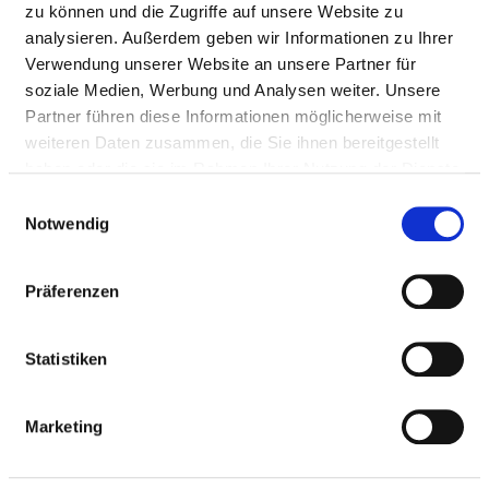
Mail:
ed.nekinilkdnalrebra@z-ofni
zu können und die Zugriffe auf unsere Website zu
analysieren. Außerdem geben wir Informationen zu Ihrer
Anfahrt
Verwendung unserer Website an unsere Partner für
soziale Medien, Werbung und Analysen weiter. Unsere
https://www.arberlandkliniken.de/
Partner führen diese Informationen möglicherweise mit
weiteren Daten zusammen, die Sie ihnen bereitgestellt
haben oder die sie im Rahmen Ihrer Nutzung der Dienste
Die Arberlandklinik Zwiesel sowie die Arberlandklinik 
gesammelt haben.
Einwilligungsauswahl
Viechtach im Herzen des Bayerischen Waldes sind seit 
Notwendig
dem 01.01.2001 ein selbständiges 
Kommunalunternehmen...
Präferenzen
mehr
Statistiken
BASIS-INFOS
Marketing
Anzahl Betten: 166
Anzahl der Fachabteilungen: 4