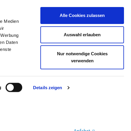
Alle Cookies zulassen
le Medien
TELLENBÖRSE
KONTAKT
IHRE MEINUNG
ir
Auswahl erlauben
, Werbung
ren Daten
ienste
Nur notwendige Cookies
HOLSTEIN, CAMPUS KIEL
verwenden
g
Details zeigen