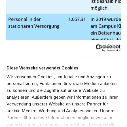
ist deshalb nicht
möglich.
Personal in der
1.057,31
In 2019 wurde
stationären Versorgung
am Campus Kiel
ein Bettenhaus
eingeführt, dem
das gesamte
Pflegepersonal
zugeordnet ist
(ausschließlich
Diese Webseite verwendet Cookies
campusbezogen
Wir verwenden Cookies, um Inhalte und Anzeigen zu
Zuordnung). Ein
personalisieren, Funktionen für soziale Medien anbieten
klinikbezogene
zu können und die Zugriffe auf unsere Website zu
Verteilung des
analysieren. Außerdem geben wir Informationen zu Ihrer
Pflegepersonals
Verwendung unserer Website an unsere Partner für
im strukturierte
soziale Medien, Werbung und Analysen weiter. Unsere
Qualitätsbericht
Partner führen diese Informationen möglicherweise mit
ist deshalb nicht
weiteren Daten zusammen, die Sie ihnen bereitgestellt