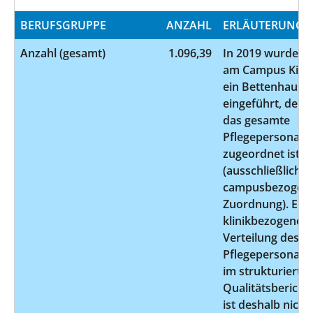
BERUFSGRUPPE
ANZAHL
ERLÄUTERUNG
Anzahl (gesamt)
1.096,39
In 2019 wurde
am Campus Kiel
ein Bettenhaus
eingeführt, dem
das gesamte
Pflegepersonal
zugeordnet ist
(ausschließlich
campusbezogen
Zuordnung). Ein
klinikbezogene
Verteilung des
Pflegepersonals
im strukturierte
Qualitätsbericht
ist deshalb nicht