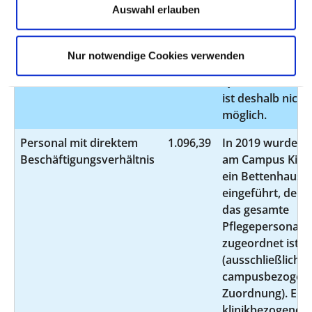
Auswahl erlauben
klinikbezogene
Verteilung des
Pflegepersonals
Nur notwendige Cookies verwenden
im strukturierte
Qualitätsbericht
ist deshalb nicht
möglich.
Personal mit direktem
1.096,39
In 2019 wurde
Beschäftigungsverhältnis
am Campus Kiel
ein Bettenhaus
eingeführt, dem
das gesamte
Pflegepersonal
zugeordnet ist
(ausschließlich
campusbezogen
Zuordnung). Ein
klinikbezogene