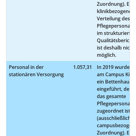
Zuordnung). Ein
klinikbezogene
Verteilung des
Pflegepersonals
im strukturierte
Qualitätsbericht
ist deshalb nicht
möglich.
Personal in der
1.057,31
In 2019 wurde
stationären Versorgung
am Campus Kiel
ein Bettenhaus
eingeführt, dem
das gesamte
Pflegepersonal
zugeordnet ist
(ausschließlich
campusbezogen
Zuordnung). Ein