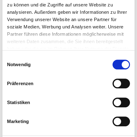
elektrischer Potentiale im
zu können und die Zugriffe auf unsere Website zu
Nervensystem, die durch eine
analysieren. Außerdem geben wir Informationen zu Ihrer
Anregung eines der fünf Sinne
Verwendung unserer Website an unsere Partner für
hervorgerufen wurden
soziale Medien, Werbung und Analysen weiter. Unsere
Partner führen diese Informationen möglicherweise mit
Gerät zur Blutreinigung bei
weiteren Daten zusammen, die Sie ihnen bereitgestellt
Nierenversagen (Dialyse)
haben oder die sie im Rahmen Ihrer Nutzung der Dienste
Gerät zur Lungenersatztherapie
gesammelt haben.
Einwilligungsauswahl
/-unterstützung
Notwendig
Gerät zur Gewebezerstörung
mittels Hochtemperaturtechnik
Präferenzen
Geräte für Früh- und
Statistiken
Neugeborene (Brutkasten)
Kapselendoskop für die
Marketing
Darmspiegelung
Gerät zur Darstellung der linken