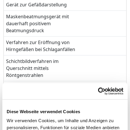
Gerät zur Gefäßdarstellung
Maskenbeatmungsgerät mit
dauerhaft positivem
Beatmungsdruck
Verfahren zur Eröffnung von
Hirngefäßen bei Schlaganfällen
Schichtbildverfahren im
Querschnitt mittels
Röntgenstrahlen
Druckkammer zur
In Kooperation mit 
Sauerstoffüberdruckbehandlung
Schifffahrtsmedizini
Institut, Kronshagen
Diese Webseite verwendet Cookies
Hirnstrommessung
Wir verwenden Cookies, um Inhalte und Anzeigen zu
Messplatz zur Messung feinster
personalisieren, Funktionen für soziale Medien anbieten