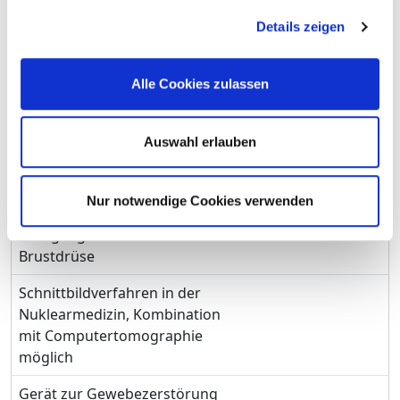
Herzkammer und der
Details zeigen
Herzkranzgefäße
Stoßwellen-Steinzerstörung
Alle Cookies zulassen
Schnittbildverfahren mittels
Auswahl erlauben
starker Magnetfelder und
elektro-magnetischer
Wechselfelder
Nur notwendige Cookies verwenden
Röntgengerät für die weibliche
Brustdrüse
Schnittbildverfahren in der
Nuklearmedizin, Kombination
mit Computertomographie
möglich
Gerät zur Gewebezerstörung