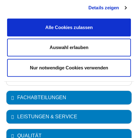
Ambulante Fallzahl: 6.958
Details zeigen
Krankenhausträger: Krankenhaus Märkisch -
Alle Cookies zulassen
Oderland GmbH
Art des Trägers: öffentlich
Auswahl erlauben
Akademisches Lehrkrankenhaus
Medizinische Hochschule Brandenburg
Nur notwendige Cookies verwenden
"Theodor Fontane"
FACHABTEILUNGEN
LEISTUNGEN & SERVICE
QUALITÄT