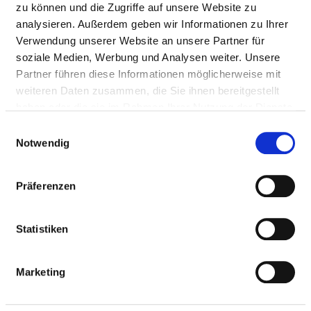
zu können und die Zugriffe auf unsere Website zu
Tel.:
03341-52-0
analysieren. Außerdem geben wir Informationen zu Ihrer
Mail:
ed.lomhk@fg-lomhk
Verwendung unserer Website an unsere Partner für
soziale Medien, Werbung und Analysen weiter. Unsere
Anfahrt
Partner führen diese Informationen möglicherweise mit
weiteren Daten zusammen, die Sie ihnen bereitgestellt
http://www.krankenhaus-mol-de
haben oder die sie im Rahmen Ihrer Nutzung der Dienste
Weitere Standorte
gesammelt haben.
Einwilligungsauswahl
Notwendig
BASIS-INFOS
Präferenzen
Anzahl Betten: 133
Statistiken
Anzahl der Fachabteilungen: 4
Marketing
Vollstationäre Fallzahl: 4.196
Teilstationäre Fallzahl: 14