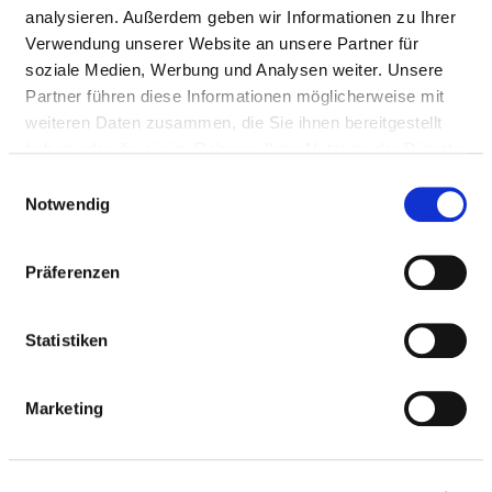
analysieren. Außerdem geben wir Informationen zu Ihrer
Verwendung unserer Website an unsere Partner für
HYGIENEBEAUFTRAGTE/R
soziale Medien, Werbung und Analysen weiter. Unsere
Partner führen diese Informationen möglicherweise mit
weiteren Daten zusammen, die Sie ihnen bereitgestellt
Ein/e Hygienebeauftragte/r wurde nicht
haben oder die sie im Rahmen Ihrer Nutzung der Dienste
eingerichtet
gesammelt haben.
Einwilligungsauswahl
Notwendig
HYGIENEKOMMISSION
Präferenzen
HYGIENEPERSONAL
Statistiken
HYGIENESTANDARD ZVK UND WEITERE
MASSNAHMEN
Marketing
ANTIBIOTIKATHERAPIE UND