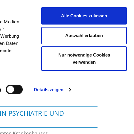
Alle Cookies zulassen
le Medien
TELLENBÖRSE
KONTAKT
IHRE MEINUNG
ir
Auswahl erlauben
, Werbung
ren Daten
ienste
Nur notwendige Cookies
ODERLAND GMBH
verwenden
g
Details zeigen
IN PSYCHIATRIE UND
samten Krankenhauses.