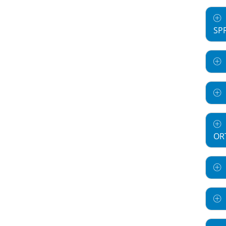
SP
OR