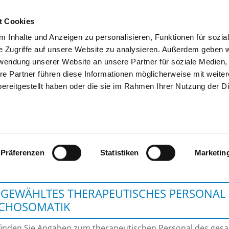
t Cookies
 Inhalte und Anzeigen zu personalisieren, Funktionen für sozia
SUCHEN
TIPPS & HILFE
DAS DKV
S
e Zugriffe auf unsere Website zu analysieren. Außerdem geben w
rwendung unserer Website an unsere Partner für soziale Medien
re Partner führen diese Informationen möglicherweise mit weite
ereitgestellt haben oder die sie im Rahmen Ihrer Nutzung der D
KRANKENHAUS MÄRKISCH-
Präferenzen
Statistiken
Marketin
GEWÄHLTES THERAPEUTISCHES PERSONAL 
YCHOSOMATIK
finden Sie Angaben zum therapeutischen Personal des ge