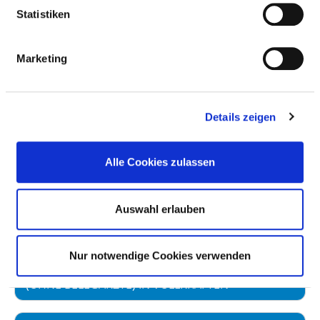
Statistiken
Personal mit direktem
37,49
Beschäftigungsverhältnis
Marketing
Personal ohne direktes
0,24
Beschäftigungsverhältnis
Personal in der
2,60
Details zeigen
ambulanten Versorgung
Personal in der
35,13
Alle Cookies zulassen
stationären Versorgung
maßgebliche tarifliche
40,00
Auswahl erlauben
Wochenarbeitszeit
Nur notwendige Cookies verwenden
DAVON FACHÄRZTE UND FACHÄRZTINNEN
(OHNE BELEGÄRZTE) IN VOLLKRÄFTEN