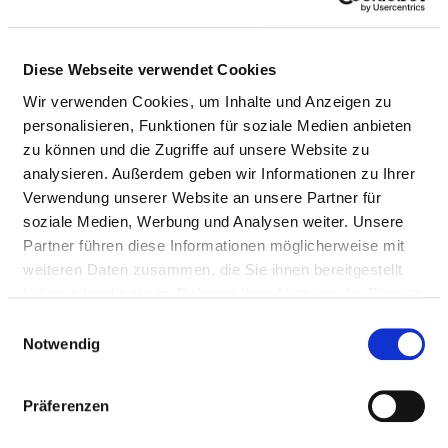
Pflegepersonal
Therapeutisches Personal
Diese Webseite verwendet Cookies
Wir verwenden Cookies, um Inhalte und Anzeigen zu
personalisieren, Funktionen für soziale Medien anbieten
ÄRZTE UND ÄRZTINNEN
zu können und die Zugriffe auf unsere Website zu
analysieren. Außerdem geben wir Informationen zu Ihrer
Hier finden Sie Angaben zum medizinischen Personal
Verwendung unserer Website an unsere Partner für
des gesamten Krankenhauses. Informationen zum
soziale Medien, Werbung und Analysen weiter. Unsere
Personal der einzelnen Fachabteilungen finden Sie
Partner führen diese Informationen möglicherweise mit
auf den Fachabteilungsseiten.
weiteren Daten zusammen, die Sie ihnen bereitgestellt
haben oder die sie im Rahmen Ihrer Nutzung der Dienste
gesammelt haben.
Einwilligungsauswahl
ÄRZTE UND ÄRZTINNEN INSGESAMT (OHNE
Notwendig
BELEGÄRZTE) IN VOLLKRÄFTEN
BERUFSGRUPPE
ANZAHL
ERLÄUTERUNG
Präferenzen
Anzahl (gesamt)
37,73