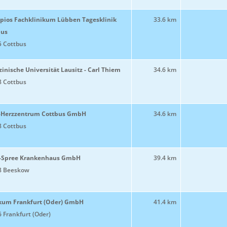
pios Fachklinikum Lübben Tagesklinik
33.6 km
bus
5 Cottbus
inische Universität Lausitz - Carl Thiem
34.6 km
8 Cottbus
-Herzzentrum Cottbus GmbH
34.6 km
8 Cottbus
-Spree Krankenhaus GmbH
39.4 km
8 Beeskow
ikum Frankfurt (Oder) GmbH
41.4 km
 Frankfurt (Oder)