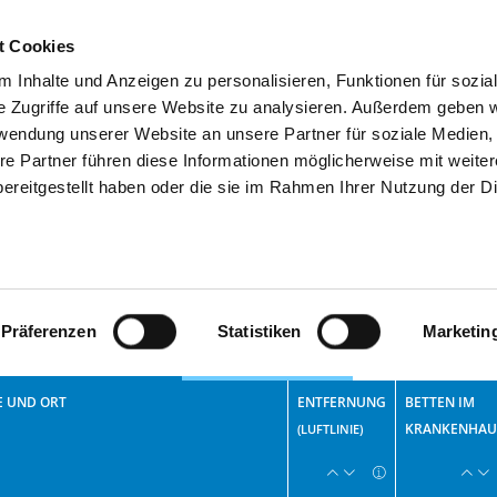
t Cookies
 Inhalte und Anzeigen zu personalisieren, Funktionen für sozia
SUCHEN
TIPPS & HILFE
DAS DKV
S
e Zugriffe auf unsere Website zu analysieren. Außerdem geben w
rwendung unserer Website an unsere Partner für soziale Medien
worte
re Partner führen diese Informationen möglicherweise mit weite
ereitgestellt haben oder die sie im Rahmen Ihrer Nutzung der D
fer
16
Präferenzen
Statistiken
Marketin
uchergebnis-Liste
Atlas (Maps)
 UND ORT
ENTFERNUNG
BETTEN IM
KRANKENHAU
(LUFTLINIE)