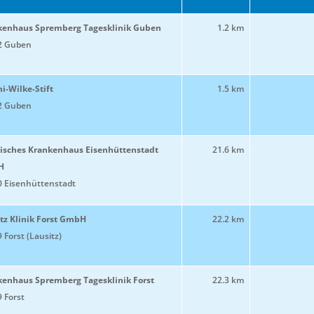
kenhaus Spremberg Tagesklinik Guben
1.2 km
2 Guben
-Wilke-Stift
1.5 km
2 Guben
tisches Krankenhaus Eisenhüttenstadt
21.6 km
H
 Eisenhüttenstadt
tz Klinik Forst GmbH
22.2 km
 Forst (Lausitz)
kenhaus Spremberg Tagesklinik Forst
22.3 km
 Forst