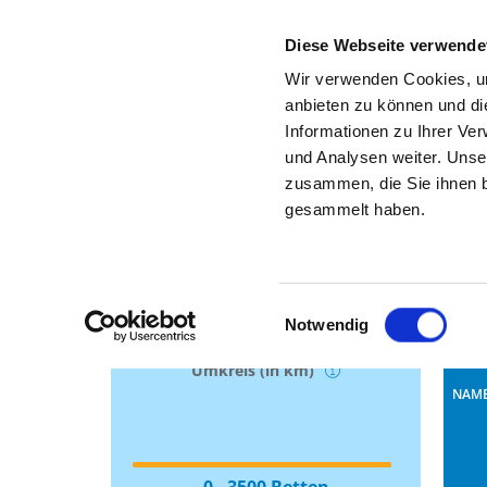
Diese Webseite verwende
Wir verwenden Cookies, um
anbieten zu können und di
Informationen zu Ihrer Ve
Such
und Analysen weiter. Unse
Gesuchte Stadt, Region oder PLZ
zusammen, die Sie ihnen b
gesammelt haben.
Tref
Einwilligungsauswahl
Notwendig
50 km
S
Umkreis (in km)
NAME