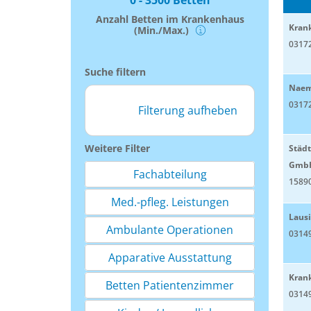
0 - 3500 Betten
Anzahl Betten im Krankenhaus
Kran
(Min./Max.)
0317
Suche filtern
Naemi
0317
Filterung aufheben
Weitere Filter
Städ
Gmb
Fachabteilung
15890
Med.-pfleg. Leistungen
Lausi
Ambulante Operationen
03149
Apparative Ausstattung
Kran
Betten Patientenzimmer
03149