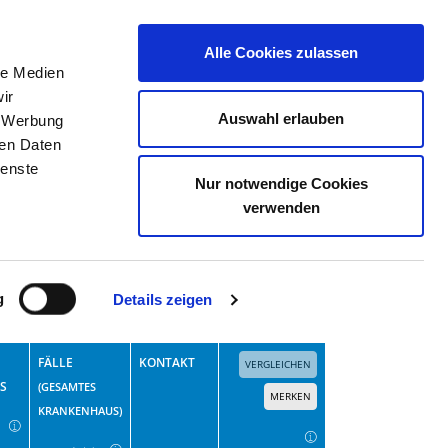
Alle Cookies zulassen
le Medien
TELLENBÖRSE
KONTAKT
IHRE MEINUNG
ir
Auswahl erlauben
, Werbung
ren Daten
ienste
Nur notwendige Cookies
verwenden
Erweiterte Suche
Suchen
g
Details zeigen
Fallzahlen mit 1 bis 3 Fällen berücksichtigen?
FÄLLE
KONTAKT
VERGLEICHEN
S
(GESAMTES
MERKEN
KRANKENHAUS)