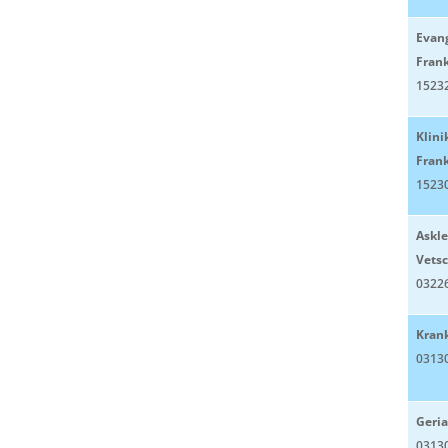
Evang
Frank
15232
Klini
Frank
15230
Askle
Vets
0322
Kran
0313
Geria
0313