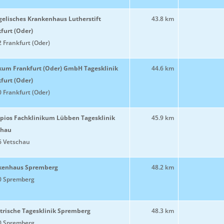
elisches Krankenhaus Lutherstift
43.8 km
furt (Oder)
 Frankfurt (Oder)
kum Frankfurt (Oder) GmbH Tagesklinik
44.6 km
furt (Oder)
 Frankfurt (Oder)
pios Fachklinikum Lübben Tagesklinik
45.9 km
chau
6 Vetschau
kenhaus Spremberg
48.2 km
0 Spremberg
trische Tagesklinik Spremberg
48.3 km
0 Spremberg