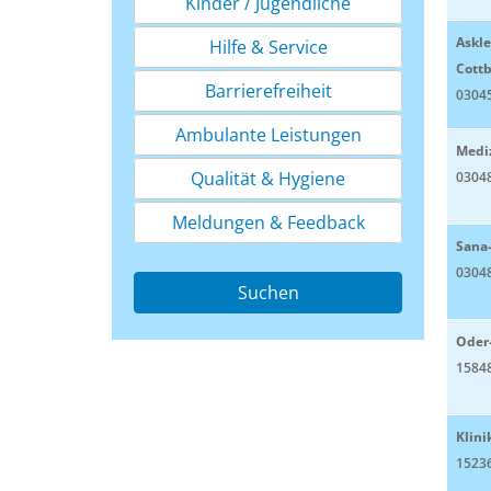
Kinder / Jugendliche
Askle
Hilfe & Service
Cott
Barrierefreiheit
0304
Ambulante Leistungen
Mediz
Qualität & Hygiene
0304
Meldungen & Feedback
Sana
0304
Suchen
Oder
1584
Klin
15236