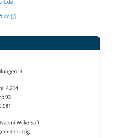
n@ofni
ft.de
ilungen: 3
hl: 4.214
l: 93
5.581
Naemi-Wilke-Stift
igemeinnützig