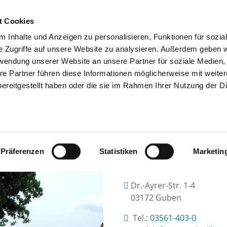
t Cookies
 Inhalte und Anzeigen zu personalisieren, Funktionen für sozia
SUCHEN
TIPPS & HILFE
DAS DKV
S
e Zugriffe auf unsere Website zu analysieren. Außerdem geben w
rwendung unserer Website an unsere Partner für soziale Medien
re Partner führen diese Informationen möglicherweise mit weite
ereitgestellt haben oder die sie im Rahmen Ihrer Nutzung der D
NAEMI-WILKE-STIFT
Präferenzen
Statistiken
Marketin
Dr.-Ayrer-Str. 1-4
03172 Guben
Tel.:
03561-403-0