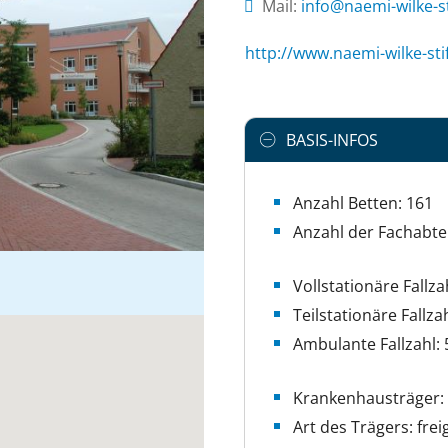
Mail:
ed.tfits-ekliw-imea
http://www.naemi-wilke-sti
BASIS-INFOS
Anzahl Betten: 161
Anzahl der Fachabte
Vollstationäre Fallza
Teilstationäre Fallzah
Ambulante Fallzahl: 
Krankenhausträger: 
Art des Trägers: fre