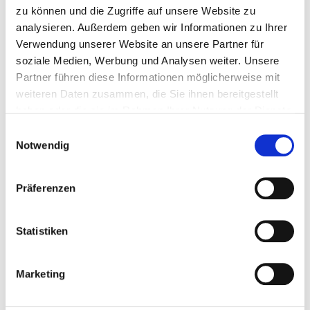
zu können und die Zugriffe auf unsere Website zu
08228 Rodewisch
analysieren. Außerdem geben wir Informationen zu Ihrer
Tel.:
03744-366-8384
Verwendung unserer Website an unsere Partner für
Fax: 03744-366-8391
soziale Medien, Werbung und Analysen weiter. Unsere
Mail:
ed.neshcas.sms.orhks@eigoloruen
Partner führen diese Informationen möglicherweise mit
Anfahrt
weiteren Daten zusammen, die Sie ihnen bereitgestellt
haben oder die sie im Rahmen Ihrer Nutzung der Dienste
http://www.skh-rodewisch.de
gesammelt haben.
Einwilligungsauswahl
Notwendig
Ärztliche Leitung
Dr. med. Olaf Leschnik (Chefarzt)
Präferenzen
Statistiken
Informationen und Leistungen der Fachabteilung
Fallzahlen
Marketing
Vollstationäre Fallzahl: 1.283