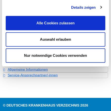
Personelle Ausstattung
Details zeigen
Fachexpertise und Weiterbildung
Medizinisches Leistungsangebot mit Fallzahlen
Weitere Informationen zur Fachabteilung
Alle Cookies zulassen
Informationen und Leistungen des
Auswahl erlauben
Krankenhauses für alle Fachabteilungen
Leistungen & Service
Nur notwendige Cookies verwenden
Qualität
Barrierefreiheit
Allgemeine Informationen
Service-Ansprechpartner/-innen
© DEUTSCHES KRANKENHAUS VERZEICHNIS 2026