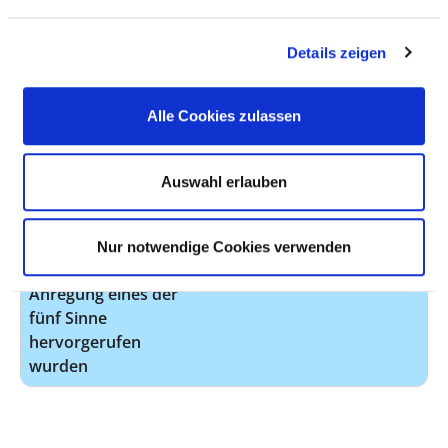
mittels starker
Magnetfelder und
Details zeigen
elektro-
magnetischer
Wechselfelder
Alle Cookies zulassen
Messplatz zur
keine Angabe
Messung feinster
erforderlich
Auswahl erlauben
elektrischer
Potentiale im
Nervensystem, die
Nur notwendige Cookies verwenden
durch eine
Anregung eines der
fünf Sinne
hervorgerufen
wurden