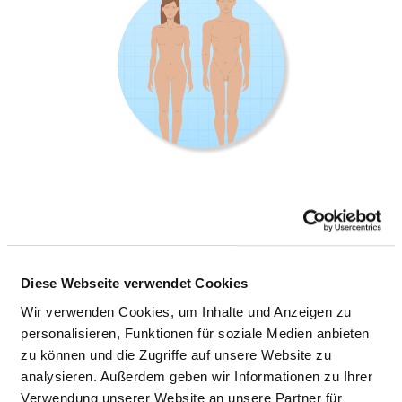
INSTITUT FÜR VIROLOGIE (UNIV.-PROF.
DR. S. SMOLA)
Diese Webseite verwendet Cookies
Kirrberger 100
Wir verwenden Cookies, um Inhalte und Anzeigen zu
66421 Homburg
personalisieren, Funktionen für soziale Medien anbieten
zu können und die Zugriffe auf unsere Website zu
Tel.:
06841-16-23931
analysieren. Außerdem geben wir Informationen zu Ihrer
Fax: 06841-16-23980
Verwendung unserer Website an unsere Partner für