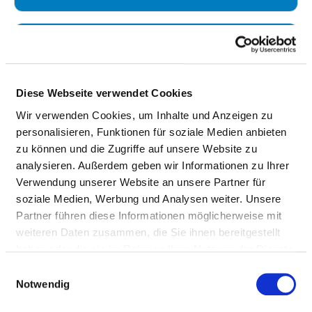
MASSEUR / MEDIZINISCHER BADEMEISTER
UND MASSEURIN / MEDIZINISCHE BADEMEISTERIN
Diese Webseite verwendet Cookies
MEDIZINISCH-TECHNISCHER ASSISTENT FÜR
FUNKTIONSDIAGNOSTIK UND MEDIZINISCH-
Wir verwenden Cookies, um Inhalte und Anzeigen zu
TECHNISCHE ASSISTENTIN FÜR
personalisieren, Funktionen für soziale Medien anbieten
FUNKTIONSDIAGNOSTIK (MTAF)
zu können und die Zugriffe auf unsere Website zu
analysieren. Außerdem geben wir Informationen zu Ihrer
Verwendung unserer Website an unsere Partner für
MEDIZINISCH-TECHNISCHER
soziale Medien, Werbung und Analysen weiter. Unsere
LABORATORIUMSASSISTENT UND MEDIZINISCH-
Partner führen diese Informationen möglicherweise mit
TECHNISCHE LABORATORIUMSASSISTENTIN
weiteren Daten zusammen, die Sie ihnen bereitgestellt
(MTLA)
haben oder die sie im Rahmen Ihrer Nutzung der Dienste
gesammelt haben.
Einwilligungsauswahl
MEDIZINISCH-TECHNISCHER
Notwendig
RADIOLOGIEASSISTENT UND MEDIZINISCH-