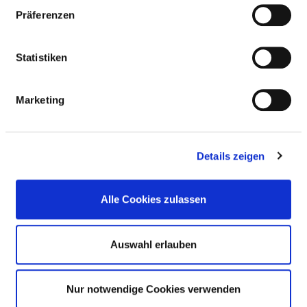
TECHNISCHE RADIOLOGIEASSISTENTIN (MTRA)
Präferenzen
MUSIKTHERAPEUT UND MUSIKTHERAPEUTIN
Statistiken
NOTFALLSANITÄTERINNEN UND –SANITÄTER
Marketing
(AUSBILDUNGSDAUER 3 JAHRE)
ORTHOPTIST UND ORTHOPTISTIN /
Details zeigen
AUGENOPTIKER UND AUGENOPTIKERIN
Alle Cookies zulassen
PHYSIOTHERAPEUT UND
PHYSIOTHERAPEUTIN
Auswahl erlauben
SOZIALARBEITER UND SOZIALARBEITERIN
Nur notwendige Cookies verwenden