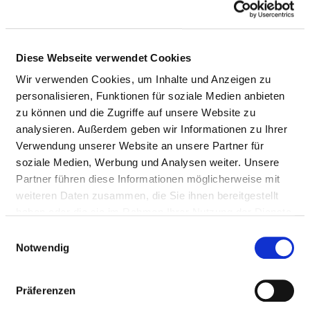
Hippotherapie / Therapeutisches Reiten
/ Reittherapie
Diese Webseite verwendet Cookies
Kinästhetik
Wir verwenden Cookies, um Inhalte und Anzeigen zu
personalisieren, Funktionen für soziale Medien anbieten
Kontinenztraining /
zu können und die Zugriffe auf unsere Website zu
Inkontinenzberatung
analysieren. Außerdem geben wir Informationen zu Ihrer
Verwendung unserer Website an unsere Partner für
Kreativtherapie / Kunsttherapie /
soziale Medien, Werbung und Analysen weiter. Unsere
Theatertherapie / Bibliotherapie
Partner führen diese Informationen möglicherweise mit
weiteren Daten zusammen, die Sie ihnen bereitgestellt
Manuelle Lymphdrainage
haben oder die sie im Rahmen Ihrer Nutzung der Dienste
gesammelt haben.
Einwilligungsauswahl
Notwendig
Massage
Medizinische Fußpflege
Präferenzen