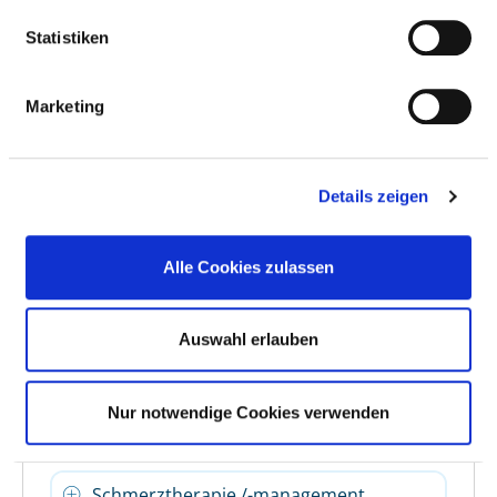
Musiktherapie
Statistiken
Osteopathie / Chiropraktik /
Marketing
Manualtherapie
Physikalische Therapie / Bädertherapie
Details zeigen
Physiotherapie / Krankengymnastik als
Einzel- und/oder Gruppentherapie
Alle Cookies zulassen
Präventive Leistungsangebote /
Auswahl erlauben
Präventionskurse
Rückenschule / Haltungsschulung /
Nur notwendige Cookies verwenden
Wirbelsäulengymnastik
Schmerztherapie /-management