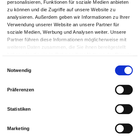
personalisieren, Funktionen für soziale Medien anbieten
zu können und die Zugriffe auf unsere Website zu
Tel.:
05121-901415
analysieren. Außerdem geben wir Informationen zu Ihrer
Fax: 05121-901615
Verwendung unserer Website an unsere Partner für
Mail:
ed.shk-drawnreb@eigoloru.tairaterkes
soziale Medien, Werbung und Analysen weiter. Unsere
Mit Notfallambulanz
Partner führen diese Informationen möglicherweise mit
Anfahrt
weiteren Daten zusammen, die Sie ihnen bereitgestellt
haben oder die sie im Rahmen Ihrer Nutzung der Dienste
gesammelt haben.
Einwilligungsauswahl
Ärztliche Leitung
Notwendig
Dr. med. Sebastian Edeling (Chefarzt)
Dr. med. Markus Ulbrich (Chefarzt)
Präferenzen
Statistiken
Informationen und Leistungen der
Fachabteilung
Marketing
FALLZAHLEN