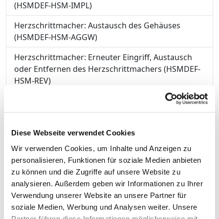
(HSMDEF-HSM-IMPL)
Herzschrittmacher: Austausch des Gehäuses
(HSMDEF-HSM-AGGW)
Herzschrittmacher: Erneuter Eingriff, Austausch
oder Entfernen des Herzschrittmachers (HSMDEF-
HSM-REV)
Defibrillator (Schockgeber) zur Behandlung von
Herzrhythmusstörungen: Erstmaliges Einsetzen
(HSMDEF-DEFI-IMPL)
Diese Webseite verwendet Cookies
Defibrillator (Schockgeber) zur Behandlung von
Wir verwenden Cookies, um Inhalte und Anzeigen zu
Herzrhythmusstörungen: Austausch des Gehäuses
personalisieren, Funktionen für soziale Medien anbieten
(HSMDEF-DEFI-AGGW)
zu können und die Zugriffe auf unsere Website zu
analysieren. Außerdem geben wir Informationen zu Ihrer
Halsschlagader-Verengung: Wiederherstellung
Verwendung unserer Website an unsere Partner für
eines ausreichenden Blutflusses durch einen
soziale Medien, Werbung und Analysen weiter. Unsere
operativen Eingriff (KAROTIS)
Partner führen diese Informationen möglicherweise mit