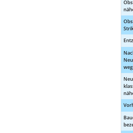
Obst
näh
Obs
Str
Entz
Nac
Neu
weg
Neu
klas
näh
Vor
Bau
bez