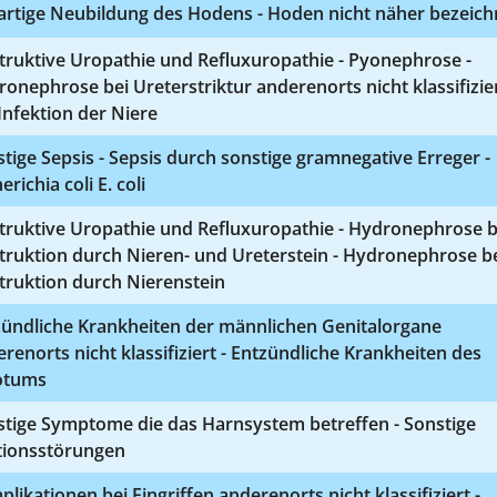
artige Neubildung des Hodens - Hoden nicht näher bezeich
truktive Uropathie und Refluxuropathie - Pyonephrose -
onephrose bei Ureterstriktur anderenorts nicht klassifizie
Infektion der Niere
tige Sepsis - Sepsis durch sonstige gramnegative Erreger -
erichia coli E. coli
truktive Uropathie und Refluxuropathie - Hydronephrose b
truktion durch Nieren- und Ureterstein - Hydronephrose b
truktion durch Nierenstein
zündliche Krankheiten der männlichen Genitalorgane
renorts nicht klassifiziert - Entzündliche Krankheiten des
otums
stige Symptome die das Harnsystem betreffen - Sonstige
tionsstörungen
likationen bei Eingriffen anderenorts nicht klassifiziert -