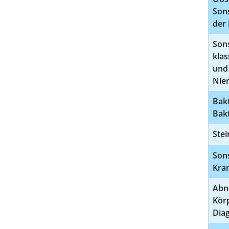
Son
der 
Sons
klas
und 
Nie
Bakt
Bakt
Stei
Sons
Kra
Abn
Kör
Dia