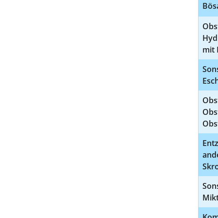
Bös
Obs
Hydr
mit 
Sons
Esch
Obs
Obs
Obs
Ent
ande
Skr
Son
Mik
Komp