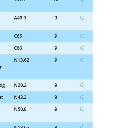
A49.0
9
n
C65
9
C66
9
N13.62
9
on
tig
N20.2
9
et
N43.3
9
N50.8
9
N13.65
8