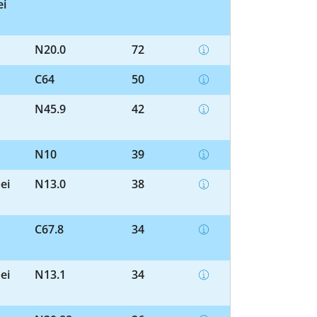
ei
N20.0
72
C64
50
N45.9
42
N10
39
ei
N13.0
38
C67.8
34
ei
N13.1
34