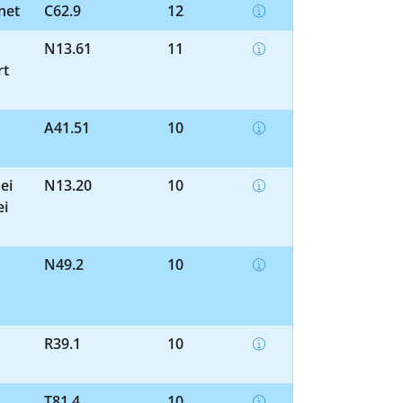
net
C62.9
12
N13.61
11
rt
A41.51
10
ei
N13.20
10
ei
N49.2
10
R39.1
10
T81.4
10