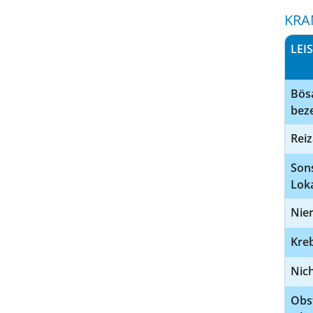
KRA
LEI
Bösa
bez
Rei
Son
Loka
Nier
Kre
Nic
Obs