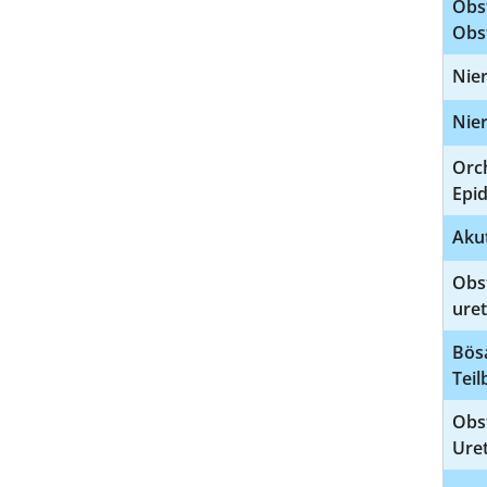
Obs
Obs
Nier
Nie
Orch
Epi
Aku
Obs
ure
Bös
Tei
Obs
Uret