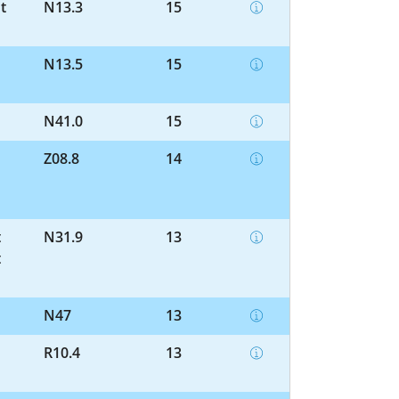
t
N13.3
15
N13.5
15
N41.0
15
Z08.8
14
t
N31.9
13
t
N47
13
R10.4
13