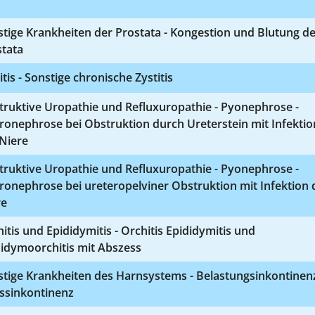
tige Krankheiten der Prostata - Kongestion und Blutung d
stata
itis - Sonstige chronische Zystitis
truktive Uropathie und Refluxuropathie - Pyonephrose -
onephrose bei Obstruktion durch Ureterstein mit Infektio
Niere
truktive Uropathie und Refluxuropathie - Pyonephrose -
onephrose bei ureteropelviner Obstruktion mit Infektion 
re
itis und Epididymitis - Orchitis Epididymitis und
didymoorchitis mit Abszess
stige Krankheiten des Harnsystems - Belastungsinkontinen
essinkontinenz