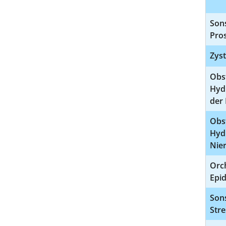
Sons
Pro
Zyst
Obs
Hydr
der 
Obs
Hydr
Nie
Orch
Epi
Son
Str