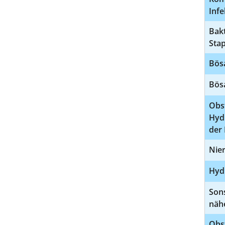
Infe
Bakt
Stap
Bös
Bös
Obs
Hyd
der 
Nier
Hyd
Sons
näh
Obs