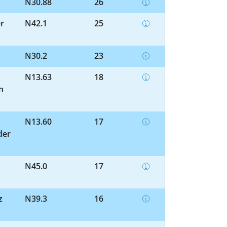
N30.88
26
er
N42.1
25
N30.2
23
N13.63
18
n
N13.60
17
der
N45.0
17
z
N39.3
16