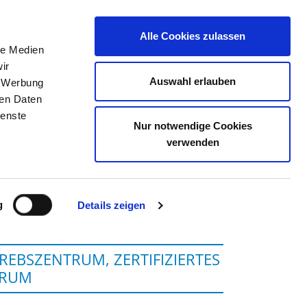
Alle Cookies zulassen
le Medien
TELLENBÖRSE
KONTAKT
IHRE MEINUNG
ir
Auswahl erlauben
, Werbung
ren Daten
ienste
Nur notwendige Cookies
NHAUS GMBH
verwenden
g
Details zeigen
KREBSZENTRUM, ZERTIFIZIERTES
TRUM