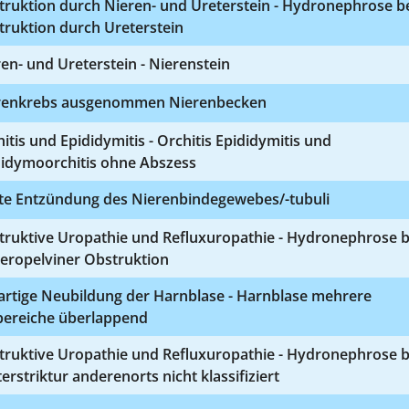
truktion durch Nieren- und Ureterstein - Hydronephrose b
truktion durch Ureterstein
en- und Ureterstein - Nierenstein
renkrebs ausgenommen Nierenbecken
itis und Epididymitis - Orchitis Epididymitis und
didymoorchitis ohne Abszess
te Entzündung des Nierenbindegewebes/-tubuli
truktive Uropathie und Refluxuropathie - Hydronephrose b
teropelviner Obstruktion
artige Neubildung der Harnblase - Harnblase mehrere
lbereiche überlappend
truktive Uropathie und Refluxuropathie - Hydronephrose b
erstriktur anderenorts nicht klassifiziert