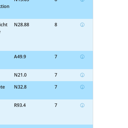
ktion
icht
N28.88
8
e
A49.9
7
N21.0
7
ete
N32.8
7
R93.4
7