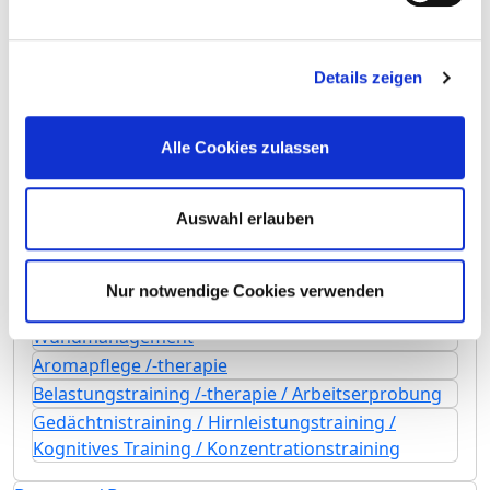
Osteopathie / Chiropraktik / Manualtherapie
Physiotherapie / Krankengymnastik als Einzel-
Details zeigen
und/oder Gruppentherapie
Präventive Leistungsangebote / Präventionskurse
Rückenschule / Haltungsschulung /
Alle Cookies zulassen
Wirbelsäulengymnastik
Schmerztherapie /-management
Auswahl erlauben
Spezielles pflegerisches Leistungsangebot
Stimm- und Sprachtherapie / Logopädie
Stomatherapie /-beratung
Nur notwendige Cookies verwenden
Wärme- und Kälteanwendungen
Wundmanagement
Aromapflege /-therapie
Belastungstraining /-therapie / Arbeitserprobung
Gedächtnistraining / Hirnleistungstraining /
Kognitives Training / Konzentrationstraining