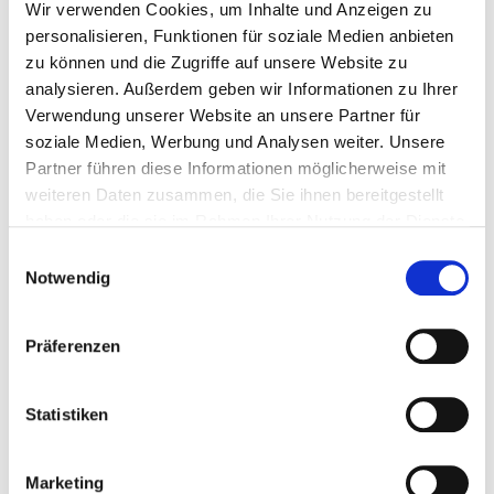
Wir verwenden Cookies, um Inhalte und Anzeigen zu
Behandlungen / Therapien
personalisieren, Funktionen für soziale Medien anbieten
zu können und die Zugriffe auf unsere Website zu
Eigenblutspende
analysieren. Außerdem geben wir Informationen zu Ihrer
Akupressur
Verwendung unserer Website an unsere Partner für
Akupunktur
soziale Medien, Werbung und Analysen weiter. Unsere
Atemgymnastik /-therapie
Partner führen diese Informationen möglicherweise mit
Basale Stimulation
weiteren Daten zusammen, die Sie ihnen bereitgestellt
Bewegungsbad / Wassergymnastik
haben oder die sie im Rahmen Ihrer Nutzung der Dienste
Sporttherapie / Bewegungstherapie
gesammelt haben.
Einwilligungsauswahl
Bobath-Therapie (für Erwachsene und/oder
Notwendig
Kinder)
Ergotherapie / Arbeitstherapie
Präferenzen
Fußreflexzonenmassage
Kinästhetik
Kontinenztraining / Inkontinenzberatung
Statistiken
Manuelle Lymphdrainage
Medizinische Fußpflege
Marketing
Musiktherapie