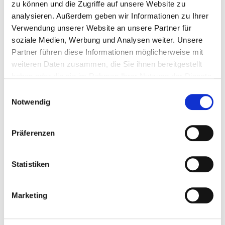
zu können und die Zugriffe auf unsere Website zu
analysieren. Außerdem geben wir Informationen zu Ihrer
Verwendung unserer Website an unsere Partner für
Weinbergstraße 19
soziale Medien, Werbung und Analysen weiter. Unsere
17192 Waren (Müritz)
Partner führen diese Informationen möglicherweise mit
weiteren Daten zusammen, die Sie ihnen bereitgestellt
Tel.:
03991-77-0
haben oder die sie im Rahmen Ihrer Nutzung der Dienste
Mail:
ed.nilcidem@mukinilk-ztireum.ofni
gesammelt haben.
Einwilligungsauswahl
Notwendig
Anfahrt
http://www.mueritz-klinikum.de
Präferenzen
Weitere Standorte
Basis-Infos
Statistiken
Anzahl Betten: 203
Anzahl der Fachabteilungen: 9
Marketing
Vollstationäre Fallzahl: 8.389