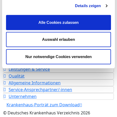
Ambulante Fallzahl: 5.981
Details zeigen
Krankenhausträger: MEDICLIN AG
Art des Trägers: privat
Alle Cookies zulassen
Akademisches Lehrkrankenhaus
Akademisches Lehrkrankenhaus der
Auswahl erlauben
Medizinischen Fakultät der Universität
Rostock
Nur notwendige Cookies verwenden
Fachabteilungen
Leistungen & Service
Qualität
Allgemeine Informationen
Service-Ansprechpartner/-innen
Unternehmen
Krankenhaus-Porträt zum Download
© Deutsches Krankenhaus Verzeichnis 2026