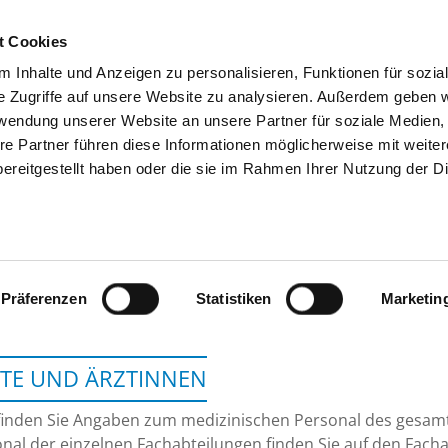
t Cookies
 Inhalte und Anzeigen zu personalisieren, Funktionen für sozia
SUCHEN
TIPPS & HILFE
DAS DKV
S
e Zugriffe auf unsere Website zu analysieren. Außerdem geben w
rwendung unserer Website an unsere Partner für soziale Medien
re Partner führen diese Informationen möglicherweise mit weite
ereitgestellt haben oder die sie im Rahmen Ihrer Nutzung der D
MEDICLIN MÜRITZ-K
Präferenzen
Statistiken
Marketin
TE UND ÄRZTINNEN
finden Sie Angaben zum medizinischen Personal des gesa
nal der einzelnen Fachabteilungen finden Sie auf den Facha