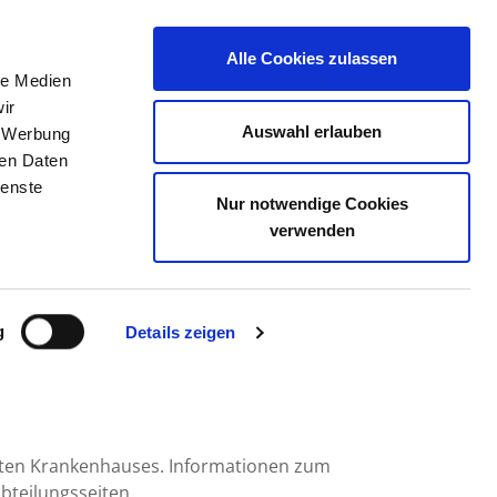
Alle Cookies zulassen
le Medien
TELLENBÖRSE
KONTAKT
IHRE MEINUNG
ir
Auswahl erlauben
, Werbung
ren Daten
ienste
Nur notwendige Cookies
LINIKUM
verwenden
g
Details zeigen
mten Krankenhauses. Informationen zum
bteilungsseiten.