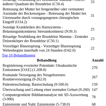
33
äußerer Quadrant der Brustdrüse (C50.4)
Betreuung der Mutter bei festgestellter oder vermuteter
Anomalie der Beckenorgane - Betreuung der Mutter bei
31
Uterusnarbe durch vorangegangenen chirurgischen
Eingriff (O34.2)
Sonstige Krankheiten des Harnsystems -
25
Belastungsinkontinenz Stressinkontinenz (N39.3)
Bösartige Neubildung der Brustdrüse Mamma - Zentraler
23
Drüsenkörper der Brustdrüse (C50.1)
Vorzeitiger Blasensprung - Vorzeitiger Blasensprung
22
Wehenbeginn innerhalb von 24 Stunden (O42.0)
Top 10 Behandlungen
Behandlung
Anzahl
Registrierung evozierter Potentiale: Otoakustische
270
Emissionen [OAE] (1-208.8)
Postnatale Versorgung des Neugeborenen:
267
Routineversorgung (9-262.0)
Patientenschulung: Basisschulung (9-500.0)
159
Überwachung und Leitung einer normalen Geburt (9-260)
147
Computergestützte Bilddatenanalyse mit 3D-Auswertung
78
(3-990)
Episiotomie und Naht: Episiotomie (5-738.0)
68