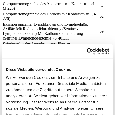
Computertomographie des Abdomens mit Kontrastmittel
62
(3-225)
Computertomographie des Beckens mit Kontrastmittel (3-
62
226)
Exzision einzelner Lymphknoten und Lymphgefäße:
Axillär: Mit Radionuklidmarkierung (Sentinel-
59
Lymphonodektomie) Mit Radionuklidmarkierung
(Sentinel-Lymphonodektomie) (5-401.11)
Szintigraphie des Lymphsystems: Planare
Lymphszintigraphie zur Lokalisationsdiagnostik: Mit Gabe
von radioaktiv markierten ungerichteten Substanzen Mit
56
Gabe von radioaktiv markierten ungerichteten Substanzen
(3-709.00)
Diese Webseite verwendet Cookies
Medizinische Leistungsangebote (lt. Auswahllisten)
Krankheiten nach ICD
Wir verwenden Cookies, um Inhalte und Anzeigen zu
Behandlungen nach OPS
personalisieren, Funktionen für soziale Medien anbieten
Ambulante Behandlungsmöglichkeiten
zu können und die Zugriffe auf unsere Website zu
Ambulante Operationen
analysieren. Außerdem geben wir Informationen zu Ihrer
Weitere Informationen zur Fachabteilung
Verwendung unserer Website an unsere Partner für
Ambulante D-Arzt Zulassung
soziale Medien, Werbung und Analysen weiter. Unsere
Nein
Partner führen diese Informationen möglicherweise mit