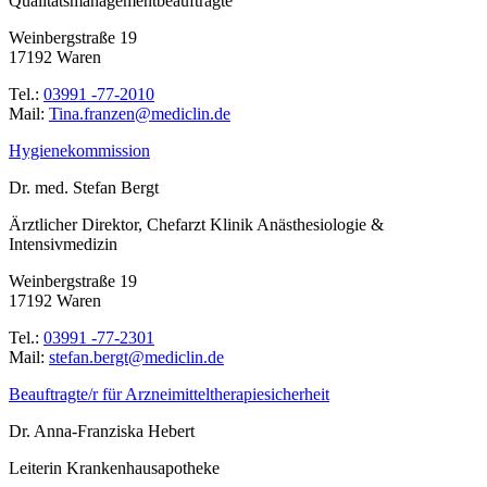
Qualitätsmanagementbeauftragte
Weinbergstraße 19
17192 Waren
Tel.:
03991 -77-2010
Mail:
ed.nilcidem@neznarf.aniT
Hygienekommission
Dr. med. Stefan Bergt
Ärztlicher Direktor, Chefarzt Klinik Anästhesiologie &
Intensivmedizin
Weinbergstraße 19
17192 Waren
Tel.:
03991 -77-2301
Mail:
ed.nilcidem@tgreb.nafets
Beauftragte/r für Arzneimitteltherapiesicherheit
Dr. Anna-Franziska Hebert
Leiterin Krankenhausapotheke