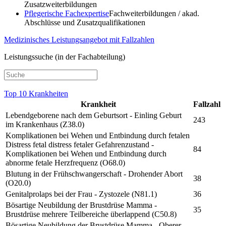
Zusatzweiterbildungen
Pflegerische Fachexpertise
Fachweiterbildungen / akad.
Abschlüsse und Zusatzqualifikationen
Medizinisches Leistungsangebot mit Fallzahlen
Leistungssuche (in der Fachabteilung)
Top 10 Krankheiten
Krankheit
Fallzahl
Lebendgeborene nach dem Geburtsort - Einling Geburt
243
im Krankenhaus (Z38.0)
Komplikationen bei Wehen und Entbindung durch fetalen
Distress fetal distress fetaler Gefahrenzustand -
84
Komplikationen bei Wehen und Entbindung durch
abnorme fetale Herzfrequenz (O68.0)
Blutung in der Frühschwangerschaft - Drohender Abort
38
(O20.0)
Genitalprolaps bei der Frau - Zystozele (N81.1)
36
Bösartige Neubildung der Brustdrüse Mamma -
35
Brustdrüse mehrere Teilbereiche überlappend (C50.8)
Bösartige Neubildung der Brustdrüse Mamma - Oberer