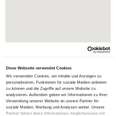
Diese Webseite verwendet Cookies
John-Brinckman-Straße 8-10
Wir verwenden Cookies, um Inhalte und Anzeigen zu
19370 Parchim
personalisieren, Funktionen für soziale Medien anbieten
Tel.:
03871-370
zu können und die Zugriffe auf unsere Website zu
Mail:
moc.soipelksa@mihcrap.ofni
analysieren. Außerdem geben wir Informationen zu Ihrer
Verwendung unserer Website an unsere Partner für
Anfahrt
soziale Medien, Werbung und Analysen weiter. Unsere
Partner führen diese Informationen möglicherweise mit
https://www.asklepios.com/parchim/