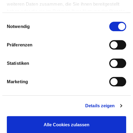
weiteren Daten zusammen, die Sie ihnen bereitgestellt
haben oder die sie im Rahmen Ihrer Nutzung der Dienste
gesammelt haben.
Einwilligungsauswahl
BASIS-INFOS
Notwendig
Anzahl Betten: 145
Präferenzen
Anzahl der Fachabteilungen: 6
Statistiken
Vollstationäre Fallzahl: 6.042
Ambulante Fallzahl: 2.577
Marketing
Krankenhausträger: Asklepios Kliniken GmbH
& Co. KGaA
Details zeigen
Art des Trägers: privat
Alle Cookies zulassen
Akademisches Lehrkrankenhaus