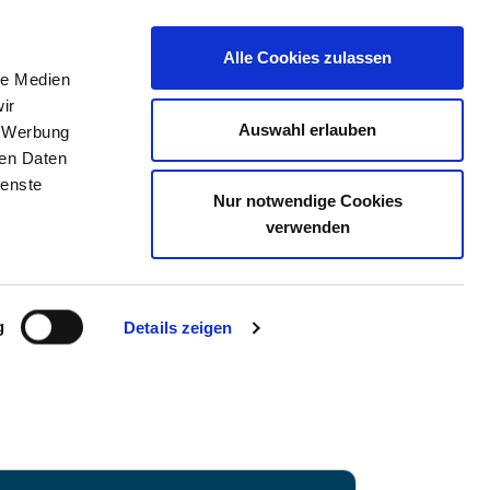
Alle Cookies zulassen
le Medien
TELLENBÖRSE
KONTAKT
IHRE MEINUNG
ir
Auswahl erlauben
, Werbung
ren Daten
ienste
Nur notwendige Cookies
IM GMBH
verwenden
g
Details zeigen