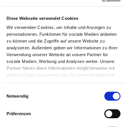
Ärzte & Ärztinnen
Pflegepersonal
Diese Webseite verwendet Cookies
Wir verwenden Cookies, um Inhalte und Anzeigen zu
AUSGEWÄHLTES THERAPEUTISCHES
personalisieren, Funktionen für soziale Medien anbieten
PERSONAL IN PSYCHIATRIE UND
zu können und die Zugriffe auf unsere Website zu
PSYCHOSOMATIK
analysieren. Außerdem geben wir Informationen zu Ihrer
Verwendung unserer Website an unsere Partner für
Hier finden Sie Angaben zum therapeutischen Personal
soziale Medien, Werbung und Analysen weiter. Unsere
des gesamten Krankenhauses.
Partner führen diese Informationen möglicherweise mit
weiteren Daten zusammen, die Sie ihnen bereitgestellt
haben oder die sie im Rahmen Ihrer Nutzung der Dienste
SPEZIELLE THERAPEUTEN/-INNEN
gesammelt haben.
Einwilligungsauswahl
Notwendig
PHYSIOTHERAPEUT UND
PHYSIOTHERAPEUTIN
Präferenzen
BERUFSGRUPPE
ANZAHL
ERLÄUTERUN