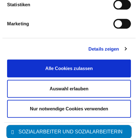
Anzahl (gesamt)
6,13
Statistiken
Personal mit direktem
6,13
Beschäftigungsverhältnis
Marketing
Personal ohne direktes
0,00
Beschäftigungsverhältnis
Details zeigen
Personal in der
0,00
ambulanten Versorgung
Alle Cookies zulassen
Personal in der
6,13
stationären Versorgung
Auswahl erlauben
PSYCHOLOGISCHER PSYCHOTHERAPEUT
UND PSYCHOLOGISCHE
Nur notwendige Cookies verwenden
PSYCHOTHERAPEUTIN
SOZIALARBEITER UND SOZIALARBEITERIN