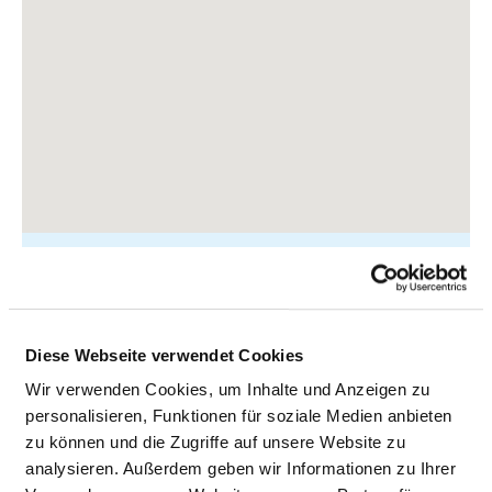
Südring 81
Diese Webseite verwendet Cookies
18059 Rostock
Wir verwenden Cookies, um Inhalte und Anzeigen zu
Tel.:
0381-4401-0
personalisieren, Funktionen für soziale Medien anbieten
Mail:
ed.kcotsor-deuskinilk@ofni
zu können und die Zugriffe auf unsere Website zu
analysieren. Außerdem geben wir Informationen zu Ihrer
Anfahrt