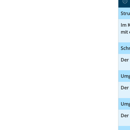
Str
Im 
mit 
Schr
Der
Umg
Der
Umga
Der 