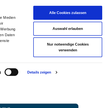
Alle Cookies zulassen
le Medien
TELLENBÖRSE
KONTAKT
IHRE MEINUNG
ir
Auswahl erlauben
, Werbung
ren Daten
ienste
Nur notwendige Cookies
 ROSTOCK
verwenden
g
Details zeigen