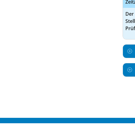
Zeit
Der
Stel
Prüf
© DEUTSCHES KRANKENHAUS VERZEICHNI