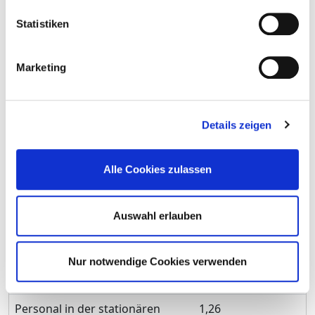
Versorgung
Statistiken
maßgebliche tarifliche
39
Wochenarbeitszeit
Marketing
Davon ohne Fachabteilungszuordnung
Berufsgruppe
Anzahl
Erläuterung
Details zeigen
Anzahl (gesamt)
1,26
Alle Cookies zulassen
Personal mit direktem
1,26
Beschäftigungsverhältnis
Personal ohne direktes
0,00
Auswahl erlauben
Beschäftigungsverhältnis
Personal in der ambulanten
0,00
Nur notwendige Cookies verwenden
Versorgung
Personal in der stationären
1,26