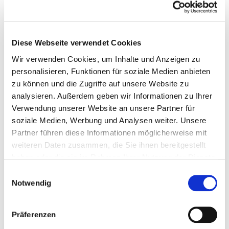
Personal der einzelnen Fachabteilungen finden Sie auf
den Fachabteilungsseiten.
Gesundheits- und Krankenpfleger und
Diese Webseite verwendet Cookies
Gesundheits- und Krankenpflegerinnen
Mit und ohne Fachabteilungszuordnung
Wir verwenden Cookies, um Inhalte und Anzeigen zu
personalisieren, Funktionen für soziale Medien anbieten
Berufsgruppe
Anzahl
Erläuterung
zu können und die Zugriffe auf unsere Website zu
analysieren. Außerdem geben wir Informationen zu Ihrer
Anzahl (gesamt)
277,14
Verwendung unserer Website an unsere Partner für
Personal mit direktem
277,14
soziale Medien, Werbung und Analysen weiter. Unsere
Beschäftigungsverhältnis
Partner führen diese Informationen möglicherweise mit
weiteren Daten zusammen, die Sie ihnen bereitgestellt
Personal ohne direktes
0,00
haben oder die sie im Rahmen Ihrer Nutzung der Dienste
Beschäftigungsverhältnis
gesammelt haben.
Einwilligungsauswahl
Notwendig
Personal in der ambulanten
11,84
Versorgung
Präferenzen
Personal in der stationären
265,30