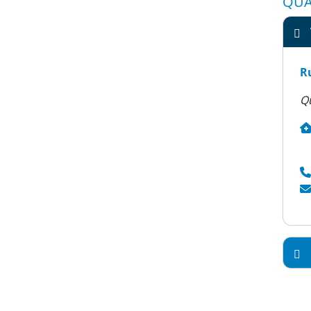
QUA
R
Q