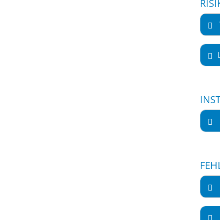
RIS
INS
FEH