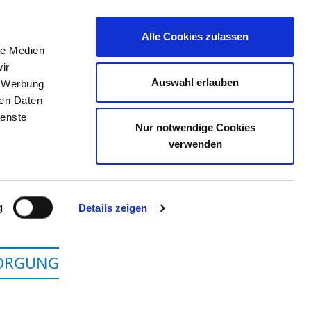
Alle Cookies zulassen
le Medien
TELLENBÖRSE
KONTAKT
IHRE MEINUNG
ir
Auswahl erlauben
, Werbung
ren Daten
ienste
Nur notwendige Cookies
 ROSTOCK
verwenden
g
Details zeigen
SORGUNG