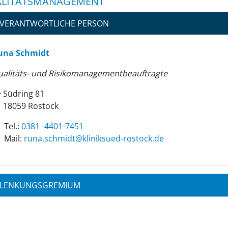
LITÄTSMANAGEMENT
VERANTWORTLICHE PERSON
una Schmidt
ualitäts- und Risikomanagementbeauftragte
Südring 81
18059 Rostock
Tel.:
0381 -4401-7451
Mail:
ed.kcotsor-deuskinilk@tdimhcs.anur
LENKUNGSGREMIUM